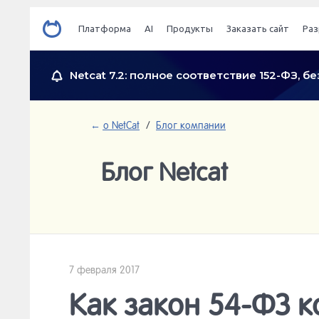
Платформа
AI
Продукты
Заказать сайт
Раз
Netcat 7.2: полное соответствие 152-ФЗ, 
←
о NetCat
/
Блог компании
Блог Netcat
7 февраля 2017
Как закон 54-ФЗ к