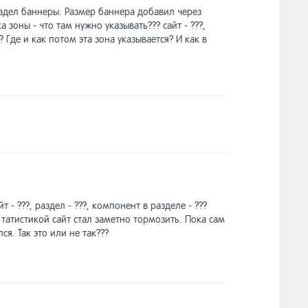
здел баннеры. Размер баннера добавил через
а зоны - что там нужно указывать??? сайт - ???,
? Где и как потом эта зона указывается? И как в
- ???, раздел - ???, компонент в разделе - ???
 татистикой сайт стал заметно тормозить. Пока сам
я. Так это или не так???