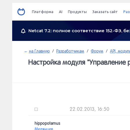
Платформа
AI
Продукты
Заказать сайт
Раз
Netcat 7.2: полное соответствие 152-ФЗ, 
←
на Главную
/
Разработчикам
/
Форум
/
API, модул
Настройка модуля "Управление 
22.02.2013, 16:50
hippopotamus
Медянцев