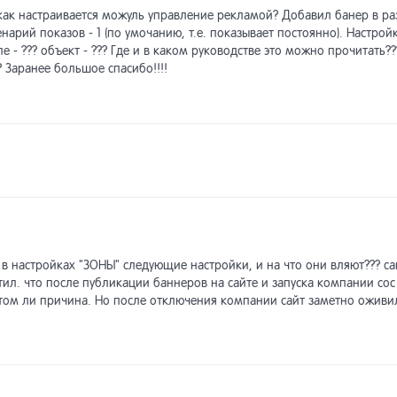
ак настраивается можуль управление рекламой? Добавил банер в ра
нарий показов - 1 (по умочанию, т.е. показывает постоянно). Настройк
ле - ??? объект - ??? Где и в каком руководстве это можно прочитать??
? Заранее большое спасибо!!!!
в настройках "ЗОНЫ" следующие настройки, и на что они вляют??? сайт 
етил. что после публикации баннеров на сайте и запуска компании сос
том ли причина. Но после отключения компании сайт заметно оживилс