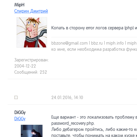
MipH
Спирин Дмитрий
Копать в сторону error логов сервера (php)
bbzone@gmail.com | bbz.ru | miph.info | mi
ко мне, если необходима разработка функ
Зарегистрирован:
2004-12-22
Сообщений: 252
24.01.2016, 14:10
DiGGy
Еще вариант - это локализовать проблему 
DiGGy
password_recovery.php.
Либо дебагером пройтись, либо какие-то 
поставьте, чтобы понимать на каком куске 