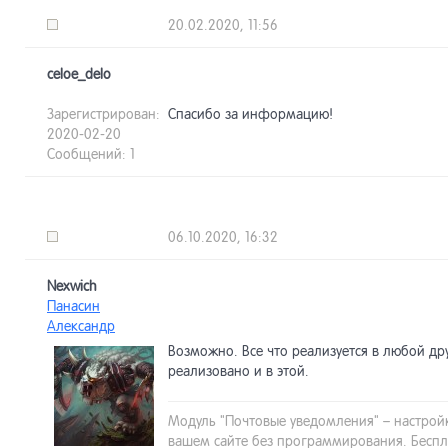
20.02.2020, 11:56
celoe_delo
Зарегистрирован:
Спасибо за информацию!
2020-02-20
Сообщений: 1
06.10.2020, 16:32
Nexwich
Панасин
Александр
Возможно. Все что реализуется в любой др
реализовано и в этой.
Модуль "Почтовые уведомления" – настрой
вашем сайте без программирования. Беспл