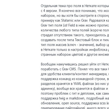
Отдельная тема про поля в Неткате которы
с 4 версии. Я конечно все понимаю, что м
набором, но вы хотя бы смотрите в сторону
примеру как Statamic или Grav. Радовался к
Grav тип поля List Field в нем можно пропи
количества любого типа полей (короче пол
страдал отсутствием такого, приходилось 
создавать после типа Текстовый блок и пиха
тип поля массив (ключ - значение), выбор 
в Неткате только в настройках инфоблока д
странным набором цветов) и другое множес
Вообщем намучившись решил уйти от Нетк
поработать с Grav CMS. Понял что все таки
для удобства клиента/контент менеджера, 
поддержка команд из командной строки, вс
разделов хранятся в YAML файлах (из них у
админку), вообще все хранится в файлах и 
поэтому проблем с гит и деплоем, как сам
поддержка twig и markdown, подробный ма
обновления, open source, поддержка scss (
генерирование пайплайнов), много всего 