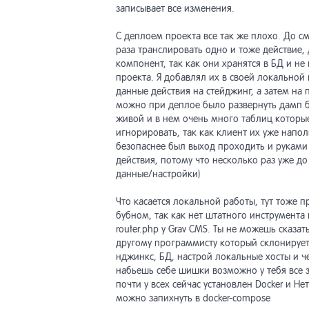
записывает все изменения.
С деплоем проекта все так же плохо. До с
раза транслировать одно и тоже действие,
компонент, так как они хранятся в БД и не
проекта. Я добавлял их в своей локальной
данные действия на стейджинг, а затем на
можно при деплое было развернуть дамп б
живой и в нем очень много таблиц которы
игнорировать, так как клиент их уже напо
безопаснее был выход проходить и руками
действия, потому что несколько раз уже до
данные/настройки)
Что касается локальной работы, тут тоже п
бубном, так как нет штатного инструмента вр
router.php у Grav CMS. Ты не можешь сказа
другому программисту который склонирует 
нджинкс, БД, настрой локальные хосты и че
набьешь себе шишки возможно у тебя все за
почти у всех сейчас установлен Docker и Не
можно запихнуть в docker-compose