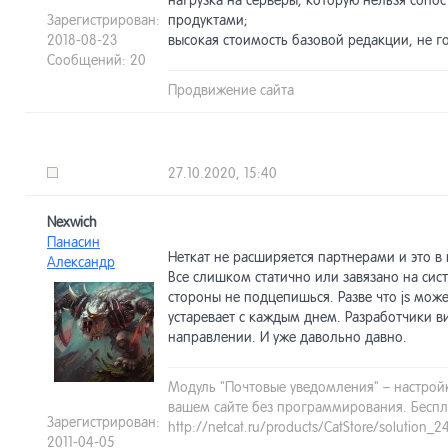
нагрузка на серверы, которую нельзя сопо
Зарегистрирован:
продуктами;
2018-08-23
высокая стоимость базовой редакции, не г
Сообщений: 20
Продвижение сайта
27.10.2020, 15:40
Nexwich
Панасин
Неткат не расширяется партнерами и это в
Александр
Все слишком статично или завязано на сис
стороны не подцепишься. Разве что js може
устаревает с каждым днем. Разработчики в
направлении. И уже давольно давно.
Модуль "Почтовые уведомления" – настрой
вашем сайте без программирования. Беспл
Зарегистрирован:
http://netcat.ru/products/CatStore/solution_2
2011-04-05