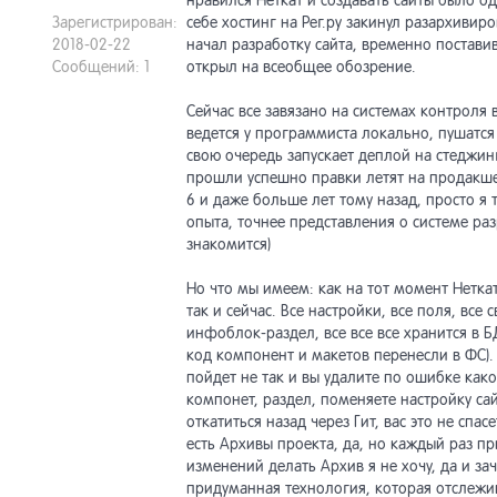
нравился Неткат и создавать сайты было о
Зарегистрирован:
себе хостинг на Рег.ру закинул разархивир
2018-02-22
начал разработку сайта, временно постави
Сообщений: 1
открыл на всеобщее обозрение.
Сейчас все завязано на системах контроля 
ведется у программиста локально, пушатся в
свою очередь запускает деплой на стеджинг
прошли успешно правки летят на продакшен
6 и даже больше лет тому назад, просто я 
опыта, точнее представления о системе ра
знакомится)
Но что мы имеем: как на тот момент Нетка
так и сейчас. Все настройки, все поля, все 
инфоблок-раздел, все все все хранится в БД
код компонент и макетов перенесли в ФС).
пойдет не так и вы удалите по ошибке как
компонет, раздел, поменяете настройку сай
откатиться назад через Гит, вас это не спас
есть Архивы проекта, да, но каждый раз пр
изменений делать Архив я не хочу, да и за
придуманная технология, которая отслежи