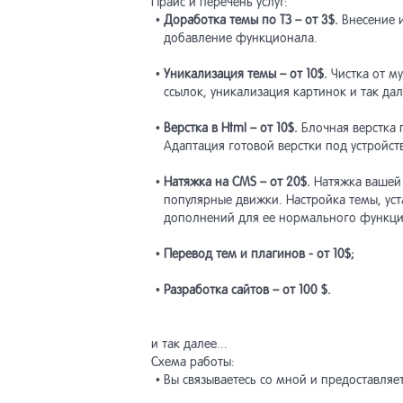
Прайс и перечень услуг:
•
Доработка темы по ТЗ – от 3$.
Внесение и
добавление функционала.
•
Уникализация темы – от 10$.
Чистка от му
ссылок, уникализация картинок и так дал
•
Верстка в Html – от 10$.
Блочная верстка 
Адаптация готовой верстки под устройст
•
Натяжка на CMS – от 20$.
Натяжка вашей 
популярные движки. Настройка темы, ус
дополнений для ее нормального функц
•
Перевод тем и плагинов - от 10$;
•
Разработка сайтов – от 100 $.
и так далее...
Схема работы:
• Вы связываетесь со мной и предоставляет