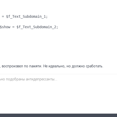
 = $f_Text_Subdomain_1;
$show = $f_Text_Subdomain_2;
, воспроизвел по памяти. Не идеально, но должно сработать.
льно подобраны антидепрессанты...