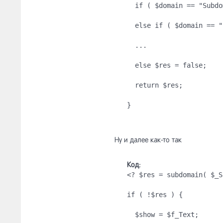
  if ( $domain == "Subdo
  else if ( $domain == "
  ...
  else $res = false;
  return $res;
}
Ну и далее как-то так
Код:
<? $res = subdomain( $_S
if ( !$res ) {
  $show = $f_Text;