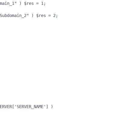
main_1" ) $res = 1;
Subdomain_2" ) $res = 2;
ERVER['SERVER_NAME'] )