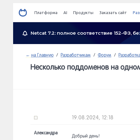
Платформа
AI
Продукты
Заказать сайт
Раз
Netcat 7.2: полное соответствие 152-ФЗ, 
←
на Главную
/
Разработчикам
/
Форум
/
Разработка
Несколько поддоменов на одном
19.08.2024, 12:18
Александра
Добрый день!