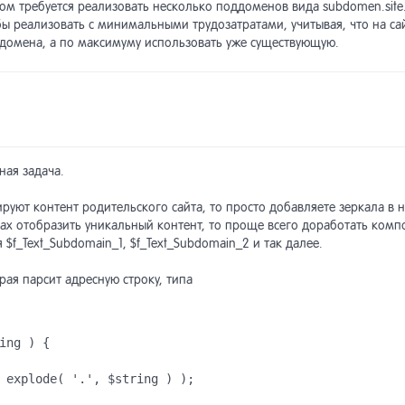
тором требуется реализовать несколько поддоменов вида subdomen.site.
 реализовать с минимальными трудозатратами, учитывая, что на сайт
ддомена, а по максимуму использовать уже существующую.
ная задача.
уют контент родительского сайта, то просто добавляете зеркала в на
х отобразить уникальный контент, то проще всего доработать компон
я $f_Text_Subdomain_1, $f_Text_Subdomain_2 и так далее.
рая парсит адресную строку, типа
ing ) {
 explode( '.', $string ) );