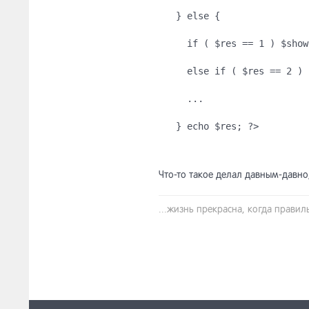
} else {
  if ( $res == 1 ) $show
  else if ( $res == 2 ) 
  ...
} echo $res; ?>
Что-то такое делал давным-давно
...жизнь прекрасна, когда прави