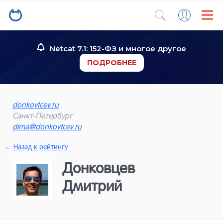
Netcat 7.1: 152-ФЗ и многое другое
ПОДРОБНЕЕ
donkovtcev.ru
Санкт-Петербург
dima@donkovtcev.ru
←
Назад к рейтингу
Донковцев
Дмитрий