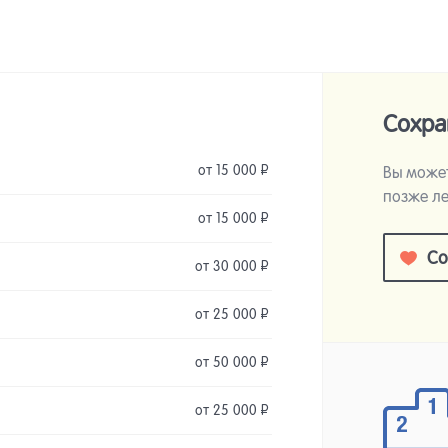
Сохра
от 15 000
Р
Вы может
позже ле
от 15 000
Р
Со
от 30 000
Р
от 25 000
Р
от 50 000
Р
от 25 000
Р