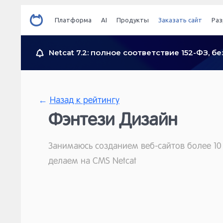
Платформа
AI
Продукты
Заказать сайт
Раз
Netcat 7.2: полное соответствие 152-ФЗ, 
←
Назад к рейтингу
Фэнтези Дизайн
Занимаюсь созданием веб-сайтов более 10
делаем на CMS Netcat