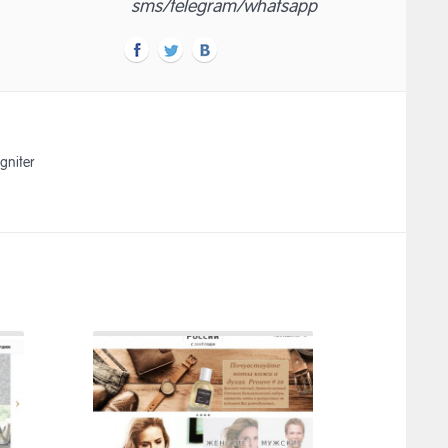
sms/telegram/whatsapp
niter