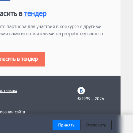
асить в
тендер
те партнера для участвия в конкурсе с другими
ыми вами исполнителями на разработку вашего
ласить в тендер
ботчикам
© 1999—2026
овании сайта
Принять
Отклонить