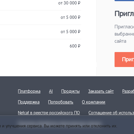
от 30 000
Р
Пригл
от 5 000
Р
Пригласи
от 5 000
Р
выбранн
сайта
600
Р
Приг
Платформа
AI
Продукты
Заказать сайт
Разра
Поддержка
Попробовать
О компании
Netcat в реестре российского ПО
Соглашение об использ
Политика обработки персональных данных
 и улучшения сервиса. Вы можете принять или отклонить их.