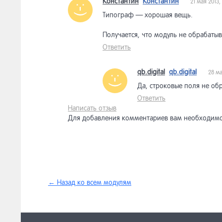
Константин
Константин
21 мая 2013,
Типограф — хорошая вещь.
Получается, что модуль не обрабаты
Ответить
qb.digital
qb.digital
28 ма
Да, строковые поля не об
Ответить
Написать отзыв
Для добавления комментариев вам необходимо
←
Назад ко всем модулям