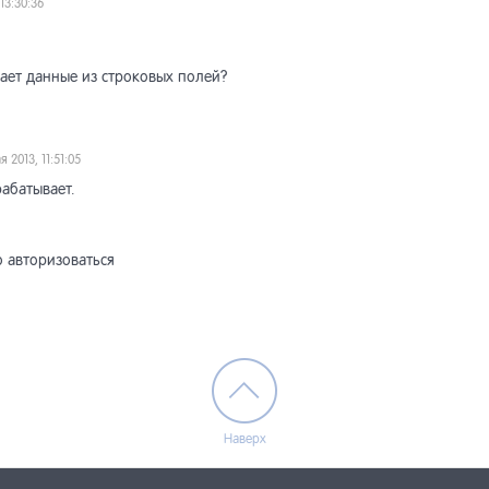
 13:30:36
вает данные из строковых полей?
я 2013, 11:51:05
рабатывает.
 авторизоваться
Наверх