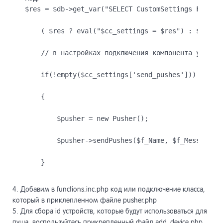
$res = $db->get_var("SELECT CustomSettings FROM S
    ( $res ? eval("$cc_settings = $res") : $cc_se
    // в настройках подключения компонента устано
    if(!empty($cc_settings['send_pushes']))
    {
        $pusher = new Pusher();
        $pusher->sendPushes($f_Name, $f_Message);
    }
4. Добавим в functions.inc.php код или подключение класса,
который в приклепленном файле pusher.php
5. Для сбора id устройств, которые будут использоваться для
пуша, воспользуйтесь прикрепленный файл add_device.php