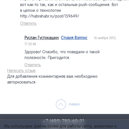
вот как-то так, как и остальные push-сообщения. Вот
в целом о технологии
http://habrahabr.ru/post/159649/
Ответить
Руслан Густокашин
Студия Вэлпис
16 ноября 2013,
17:20:48
Здорово! Спасибо, что поведали о такой
полезности. Пригодится.
Ответить
Написать отзыв
Для добавления комментариев вам необходимо
авторизоваться
Наверх
+7 (495) 783-60-21
Мы используем файлы cookie для работы сайта, аналитики и
+7 (495) 055-73-84