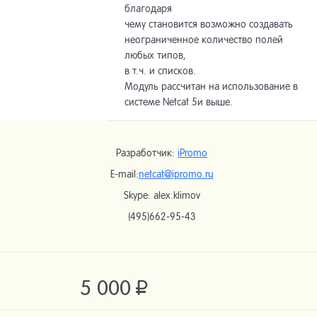
благодаря
чему становится возможно создавать
неограниченное количество полей
любых типов,
в т.ч. и списков.
Модуль рассчитан на использование в
системе Netcat 5​и выше.
Разработчик:
iPromo
E-mail:
netcat@ipromo.ru
Skype: alex.klimov
(495)662-95-43
5 000
Р