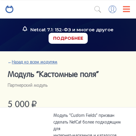
Netcat 7.1: 152-ФЗ и многое другое
ПОДРОБНЕЕ
←
Назад ко всем модулям
Модуль “Кастомные поля”
Партнерский модуль
5 000
Р
Модуль “Custom Fields​” призван
сделать NetCat более подходящим
для
интернет-­магазинов и каталогов,