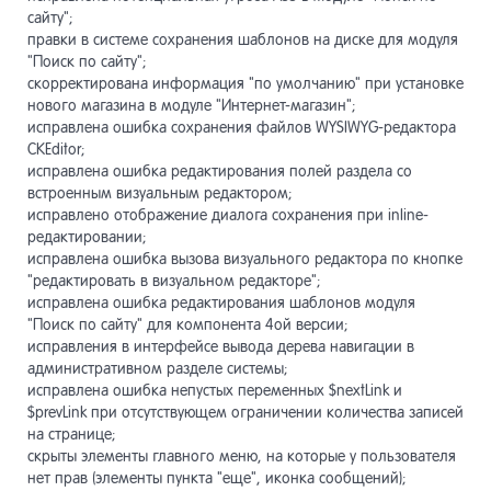
сайту";
правки в системе сохранения шаблонов на диске для модуля
"Поиск по сайту";
скорректирована информация "по умолчанию" при установке
нового магазина в модуле "Интернет-магазин";
исправлена ошибка сохранения файлов WYSIWYG-редактора
CKEditor;
исправлена ошибка редактирования полей раздела со
встроенным визуальным редактором;
исправлено отображение диалога сохранения при inline-
редактировании;
исправлена ошибка вызова визуального редактора по кнопке
"редактировать в визуальном редакторе";
исправлена ошибка редактирования шаблонов модуля
"Поиск по сайту" для компонента 4ой версии;
исправления в интерфейсе вывода дерева навигации в
административном разделе системы;
исправлена ошибка непустых переменных $nextLink и
$prevLink при отсутствующем ограничении количества записей
на странице;
скрыты элементы главного меню, на которые у пользователя
нет прав (элементы пункта "еще", иконка сообщений);