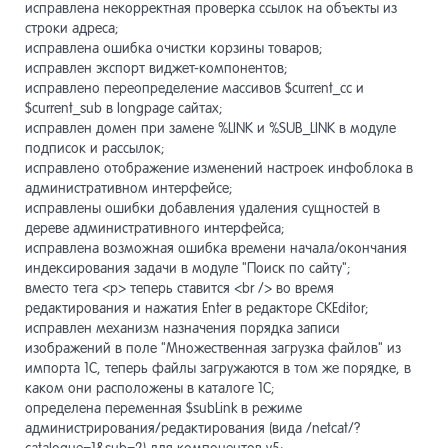
исправлена некорректная проверка ссылок на объекты из
строки адреса;
исправлена ошибка очистки корзины товаров;
исправлен экспорт виджет-компонентов;
исправлено переопределение массивов $current_cc и
$current_sub в longpage сайтах;
исправлен домен при замене %LINK и %SUB_LINK в модуле
подписок и рассылок;
исправлено отображение изменений настроек инфоблока в
административном интерфейсе;
исправлены ошибки добавления удаления сущностей в
дереве административного интерфейса;
исправлена возможная ошибка времени начала/окончания
индексирования задачи в модуле "Поиск по сайту";
вместо тега <p> теперь ставится <br /> во время
редактирования и нажатия Enter в редакторе CKEditor;
исправлен механизм назначения порядка записи
изображений в поле "Множественная загрузка файлов" из
импорта 1С, теперь файлы загружаются в том же порядке, в
каком они расположены в каталоге 1С;
определена переменная $subLink в режиме
администрирования/редактирования (вида /netcat/?