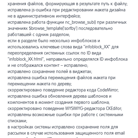
хранения файлов, формирующая в результате путь к файлу;
исправлена js-ошибка при редактировании макета дизайна
не в административном интерфейсе;
исправлена работа функции nc_browse_sub() при различных
значениях $browse_template['sortby'] последовательно
работавшей с одним разделом;
если в разделе было несколько инфоблоков и
использовались ключевые слова вида "infoblock_XX" для
переопределения системных ссылок по ID вида
"infoblock_ХХ.html", неправильно определялся ID инфоблока
и не отображался контент – исправлено;
исправлено сохранение полей в виджетах;
исправлена ошибка перемещения файлов макета при
перемещении макета по дереву;
скорректировано поведение редактора кода CodeMirror;
исправлена ошибка обновления дерева шаблонов и
компонентов в момент создания первого шаблона;
скорректировано поведение WYSIWYG-редактора CKEditor;
исправлены возможные ошибки при работе с системными
списками;
в настройках системы исправлено сохранение поля для
рассылки в случае использования защищенного поля email