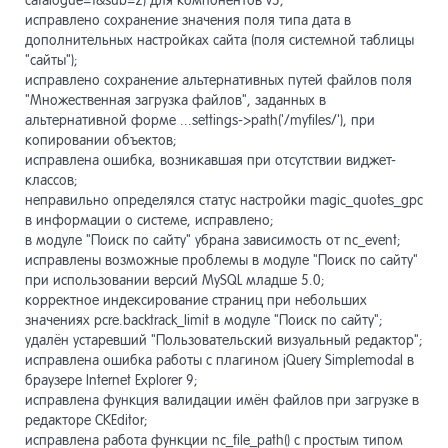
catalogue=1&sub=2) для компонентов v5;
исправлено сохранение значения поля типа дата в
дополнительных настройках сайта (поля системной таблицы
"сайты");
исправлено сохранение альтернативных путей файлов поля
"Множественная загрузка файлов", заданных в
альтернативной форме ...settings->path('/myfiles/'), при
копировании объектов;
исправлена ошибка, возникавшая при отсутствии виджет-
классов;
неправильно определялся статус настройки magic_quotes_gpc
в информации о системе, исправлено;
в модуле "Поиск по сайту" убрана зависимость от nc_event;
исправлены возможные проблемы в модуле "Поиск по сайту"
при использовании версий MySQL младше 5.0;
корректное индексирование страниц при небольших
значениях pcre.backtrack_limit в модуле "Поиск по сайту";
удалён устаревший "Пользовательский визуальный редактор";
исправлена ошибка работы с плагином jQuery Simplemodal в
браузере Internet Explorer 9;
исправлена функция валидации имён файлов при загрузке в
редакторе CKEditor;
исправлена работа функции nc_file_path() с простым типом