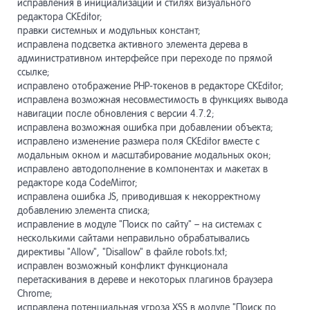
исправления в инициализации и стилях визуального
редактора CKEditor;
правки системных и модульных констант;
исправлена подсветка активного элемента дерева в
административном интерфейсе при переходе по прямой
ссылке;
исправлено отображение PHP-токенов в редакторе CKEditor;
исправлена возможная несовместимость в функциях вывода
навигации после обновления с версии 4.7.2;
исправлена возможная ошибка при добавлении объекта;
исправлено изменение размера поля CKEditor вместе с
модальным окном и масштабирование модальных окон;
исправлено автодополнение в компонентах и макетах в
редакторе кода CodeMirror;
исправлена ошибка JS, приводившая к некорректному
добавлению элемента списка;
исправление в модуле "Поиск по сайту" – на системах с
несколькими сайтами неправильно обрабатывались
директивы "Allow", "Disallow" в файле robots.txt;
исправлен возможный конфликт функционала
перетаскивания в дереве и некоторых плагинов браузера
Chrome;
исправлена потенциальная угроза XSS в модуле "Поиск по