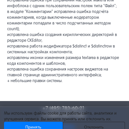
исправлена ошибка при сохранении настроек макета или
инфоблока с одним пользовательским полем типа "Файл";
в модуле "Комментарии" исправлена ошибка подсчёта
комментариев, когда выключенные модератором
комментарии попадали в число подсчитанных методом
count();
исправлена ошибка создания кириллических директорий в
редакторе CKEditor;
исправлена работа модификатора $distinct и $distinctrow в
системных настройках компонента;
исправлены иконки изменения размера textarea в редакторе
кода компонентов и шаблонов;
исправлена ошибка сохранения настроек виджетов на
главной странице административного интерфейса;
+ небольшие правки системы.
+7 (495) 783-60-21
Мы используем файлы cookie для работы сайта, аналитики и
+7 (495) 055-73-84
улучшения сервиса. Вы можете принять или отклонить их.
Принять
info@netcat.ru
Отклонить