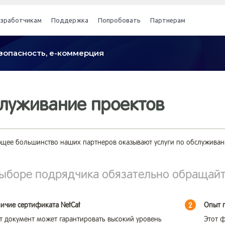
азработчикам
Поддержка
Попробовать
Партнерам
безопасность, е-коммерция
луживание проектов
щее большинство наших партнеров оказывают услуги по обслуживани
ыборе подрядчика обязательно обращайт
ичие сертификата NetCat
Опыт п
2
т документ может гарантировать высокий уровень
Этот ф