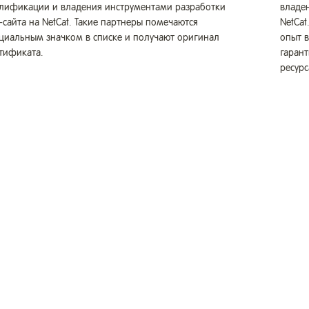
лификации и владения инструментами разработки
владе
-сайта на NetCat. Такие партнеры помечаются
NetCat
циальным значком в списке и получают оригинал
опыт 
тификата.
гаран
ресурс