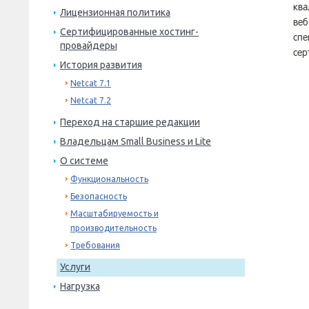
ква
Лицензионная политика
веб
Сертифицированные хостинг-
спе
провайдеры
сер
История развития
Netcat 7.1
Netcat 7.2
Переход на старшие редакции
Владельцам Small Business и Lite
О системе
Функциональность
Безопасность
Масштабируемость и
производительность
Требования
Услуги
Нагрузка