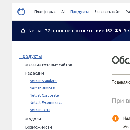
Платформа
AI
Продукты
Заказать сайт
Р
Netcat 7.2: полное соответствие 152-ФЗ, 
Продукты
Обс
Магазин готовых сайтов
Редакции
Netcat Standard
Подавляю
Netcat Business
Netcat Corporate
При в
Netcat E-commerce
Netcat Extra
Нал
1
Модули
Это
Возможности