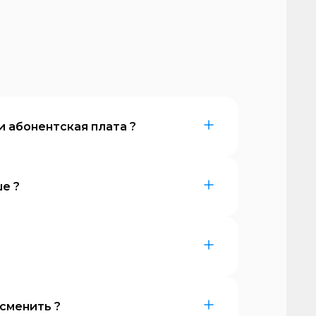
и абонентская плата ?
ше ?
сменить ?