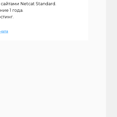
 сайтами Netcat
Standard
.
ие 1 года.
остинг.
нала