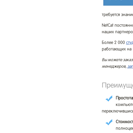
требуется знани
NetCat постоян
наших партнеров
Более 2 000
сту
работающих на 
Вы можете заказ
менеджеров,
за
Преимуще
Простота
компьюте
переключившись
Стоимос
полноцен