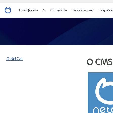
Платформа
AI
Продукты
Заказать сайт
Разрабо
О NetCat
О CMS