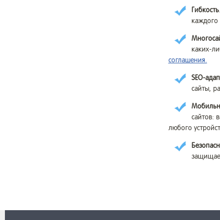
Гибкость
каждого 
Многоса
каких-ли
соглашения.
SEO-адап
сайты, р
Мобильн
сайтов: 
любого устройст
Безопасн
защищает