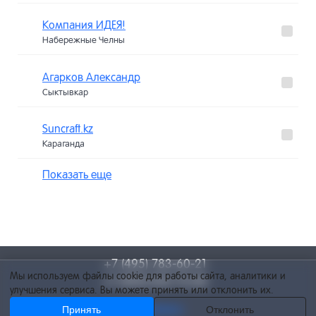
Компания ИДЕЯ!
Набережные Челны
Агарков Александр
Сыктывкар
Suncraft.kz
Караганда
Показать еще
+7 (495) 783-60-21
Мы используем файлы cookie для работы сайта, аналитики и
+7 (495) 055-73-84
улучшения сервиса. Вы можете принять или отклонить их.
Принять
Отклонить
info@netcat.ru