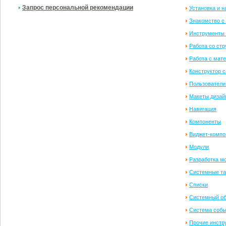
Запрос персональной рекомендации
Установка и 
Знакомство с
Инструменты
Работа со стр
Работа с мат
Конструктор с
Пользователи
Макеты дизай
Навигация
Компоненты
Виджет-компо
Модули
Разработка м
Системные т
Списки
Системный об
Система собы
Прочие инстр