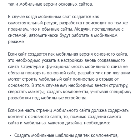
так и мобильные версии основных сайтов.
Модули
13
В случае когда мобильный сайт создается как
самостоятельный ресурс, разработка происходит по тем же
правилам, что и обычные сайты. Модули, поставляемые с
Разработ
14
системой, автоматически будут работать в мобильном
режиме.
Системны
15
Если сайт создается как мобильная версия основного сайта,
это необходимо указать в настройках вновь создаваемого
сайта. Структура и функциональность мобильного сайта не
обязана повторять основной сайт, разработчик при желании
Списки
16
может строить мобильный сайт полностью в отрыве от
основного. В этом случае ему необходимо внести структуру,
сверстать макет(ы), создать компоненты, учитывая специфику
Системны
17
разработки под мобильные устройства.
Если же часть страниц мобильного сайта должна содержать
Система 
контент с основного сайта, то, помимо создания самого
18
сайта и мобильных макетов дизайна, необходимо:
Прочие и
Создать мобильные шаблоны для тех компонентов,
19