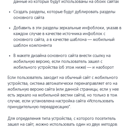
разработ
данные из которых будут использованы на обоих сайтах
Создать разделы, которые будут дублировать разделы
Инструме
20
основного сайта
продвиже
Добавить в эти разделы зеркальные инфоблоки, указав в
каждом случае в качестве источника инфоблок с
Мобильны
21
основного сайта, а в качестве шаблона — мобильный
сайты
шаблон компонента
В макете дизайна основного сайта внести ссылку на
Сайты Lo
22
Shortpage
мобильную версию, если пользователь зашел с
мобильного устройства (об этом ниже) — и наоборот
Если пользователь заходит на обычный сайт с мобильного
Прочее
23
устройства, система автоматически перенаправляет его на
мобильную версию сайта (или данной страницы, если у нее
есть зеркало на мобильной вестии сайта), но только в том
API
24
случае, если установлена настройка сайта «Использовать
принудительную переадресацию”.
Для определения типа устройства, с которого посетитель
зашел на сайт, можно использовать один из двух методов: