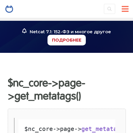
Netcat 7.1: 152-ФЗ и многое другое
ПОДРОБНЕЕ
$nc_core->page-
>get_metatags()
$nc_core
->
page
->
get_metatags
()