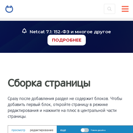
Введение
1
Netcat 7.1: 152-ФЗ и многое другое
ПОДРОБНЕЕ
Установк
2
системы
Знакомст
3
Сборка страницы
Инструме
4
Сразу после добавления раздел не содержит блоков. Чтобы
добавить первый блок, откройте страницу в режиме
Работа со
редактирования и нажмите на плюс в центральной части
5
страницы.
Работа с
6