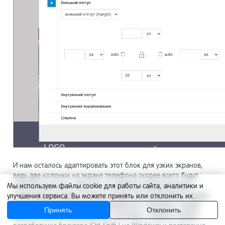
И нам осталось адаптировать этот блок для узких экранов,
ведь две колонки на экране телефона скорее всего будут
смотреться плохо. Обычно это делается перестроением
Мы используем файлы cookie для работы сайта, аналитики и
компоновки из двух колонок в одну при разрешении экрана
улучшения сервиса. Вы можете принять или отклонить их.
или ширине блока ниже определенного значения. Самый
Принять
Отклонить
простой способ подобрать это значение - вызвать панель