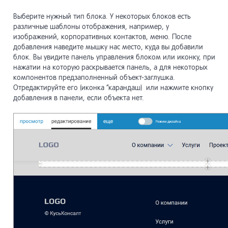
разработ
Выберите нужный тип блока. У некоторых блоков есть
различные шаблоны отображения, например, у
Инструме
20
продвиже
изображений, корпоративных контактов, меню. После
добавления наведите мышку нас место, куда вы добавили
блок. Вы увидите панель управления блоком или иконку, при
Мобильны
21
нажатии на которую раскрывается панель, а для некоторых
сайты
компонентов предзаполненный объект-заглушка.
Отредактируйте его (иконка “карандаш) или нажмите кнопку
Сайты Lo
добавления в панели, если объекта нет.
22
Shortpage
Прочее
23
API
24