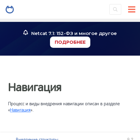
Установк
2
системы
Netcat 7.1: 152-ФЗ и многое другое
Знакомст
3
ПОДРОБНЕЕ
Инструме
4
Работа со
5
Навигация
Работа с
6
Процесс и виды внедрения навигации описан в разделе
«
Навигация
».
Конструк
7
страниц
←
Внедрение структуры
9.2