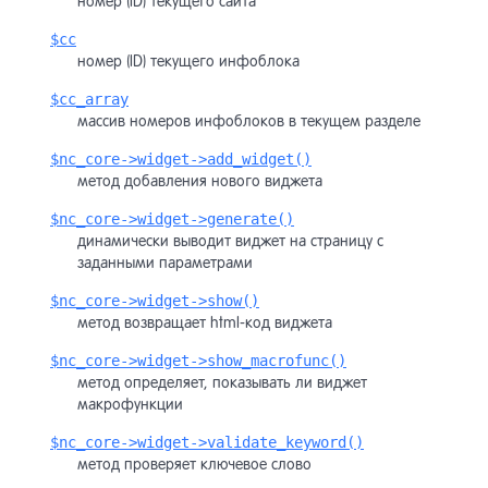
номер (ID) текущего сайта
$cc
Конструк
7
номер (ID) текущего инфоблока
страниц
$cc_array
массив номеров инфоблоков в текущем разделе
Пользова
8
$nc_core->widget->add_widget()
метод добавления нового виджета
Макеты д
9
$nc_core->widget->generate()
динамически выводит виджет на страницу с
заданными параметрами
Навигаци
10
$nc_core->widget->show()
метод возвращает html-код виджета
$nc_core->widget->show_macrofunc()
Компоне
11
метод определяет, показывать ли виджет
макрофункции
$nc_core->widget->validate_keyword()
Виджет-
12
метод проверяет ключевое слово