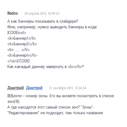
Redox
28 апреля 2015, 18:09:25
А как баннеры показывать в слайдере?
Мне, например, нужно выводить баннеры в коде
[CODE]<ul>
<li>Баннер1</li>
<li>Баннер2</li>
<li>.......</li>
<li>Баннерn</li>
</ul>[/CODE]
Как какждый даннер завернуть в <li></li>?
Дмитрий
Дмитрий
21 сентября 2015, 13:04:54
[B]$zone – номер зоны. Его вы можете посмотреть в списке
зон[/B]
А где находится этот самый список зон? "Зоны"-
"Редактирование" не подходит, там только название