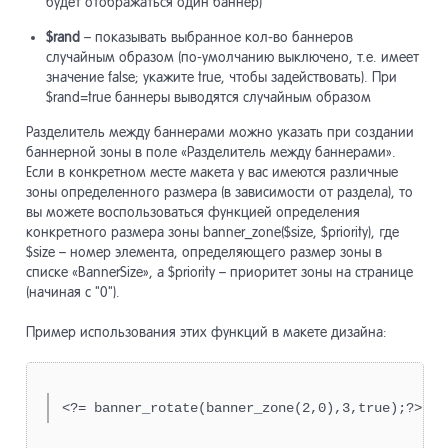
будет отображаться один баннер)
$rand
– показывать выбранное кол-во баннеров
случайным образом (по-умолчанию выключено, т.е. имеет
значение false; укажите true, чтобы задействовать). При
$rand=true баннеры выводятся случайным образом
Разделитель между баннерами можно указать при создании
баннерной зоны в поле «Разделитель между баннерами».
Если в конкретном месте макета у вас имеются различные
зоны определенного размера (в зависимости от раздела), то
вы можете воспользоваться функцией определения
конкретного размера зоны banner_zone($size, $priority), где
$size – номер элемента, определяющего размер зоны в
списке «BannerSize», а $priority – приоритет зоны на странице
(начиная с "0").
Пример использования этих функций в макете дизайна:
<?= banner_rotate(banner_zone(2,0),3,true);?>