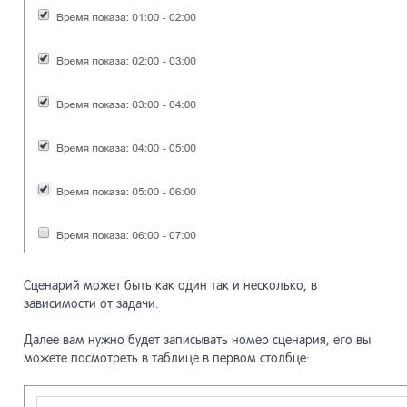
Класс n
17.18
nc_Sys
Модуль
13.19
Класс 
17.19
nc_Sys
Модуль
13.20
Справо
17.20
Модуль
13.21
Модуль
13.22
лендин
Сценарий может быть как один так и несколько, в
Модуль
13.23
зависимости от задачи.
сообщ
Далее вам нужно будет записывать номер сценария, его вы
можете посмотреть в таблице в первом столбце:
Модуль
13.24
CRM»