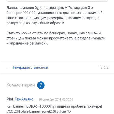
Данная функция будет возвращать HTML-код для 3-х
баннеров 100х100, установленных для показа в рекламной
зоне с соответствующим размером в текущем разделе, и
ротирующихся случайным образом.
Статистические отчеты по баннерам, зонам, кампаниям и
страницам показа можно просматривать в разделе «Модули
– Управление рекламой».
лее →
Генерация статистики
13.6.2
Комментарии
7
Pilot
Тех-Альянс
28 сентября 2014, 03:30:35
<?= banner_[COLOR=FF0000](тут лишний пробел в примере)
[/COLOR]rotate(banner_zone(2,0),3,true);?>