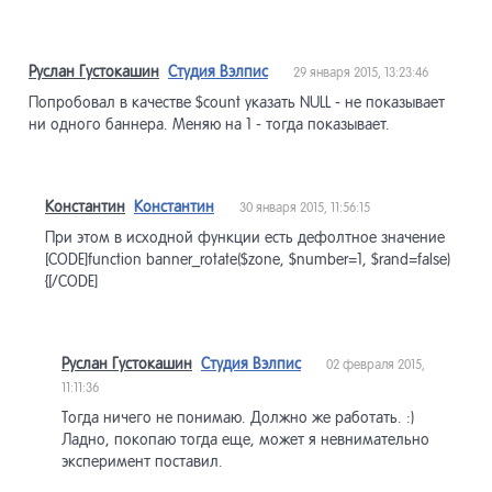
Руслан Густокашин
Студия Вэлпис
29 января 2015, 13:23:46
Попробовал в качестве $count указать NULL - не показывает
ни одного баннера. Меняю на 1 - тогда показывает.
Константин
Константин
30 января 2015, 11:56:15
При этом в исходной функции есть дефолтное значение
[CODE]function banner_rotate($zone, $number=1, $rand=false)
{[/CODE]
Руслан Густокашин
Студия Вэлпис
02 февраля 2015,
11:11:36
Тогда ничего не понимаю. Должно же работать. :)
Ладно, покопаю тогда еще, может я невнимательно
эксперимент поставил.