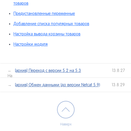
Модуль
товаров
13.20
Справо
17.20
Предустановленные переменные
Модуль
13.21
Добавление списка популярных товаров
Настройка вывода корзины товаров
Модуль
13.22
Настройки модуля
лендин
Модуль
13.23
сообщ
←
[архив] Переход c версии 5.2 на 5.3
13.8.27
Назад
Модуль
13.24
лее →
[архив] Обмен данными (до версии Netcat 5.9)
13.8.29
CRM»
Модуль
13.25
скрипт
Модуль
13.26
Наверх