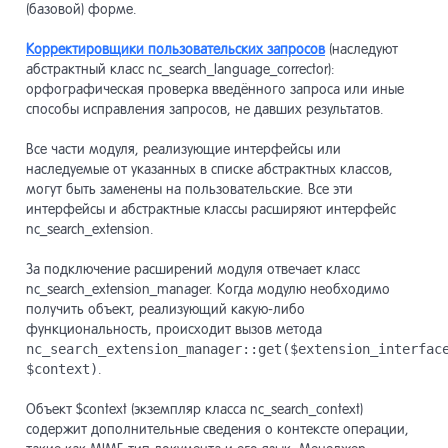
(базовой) форме.
Модуль
13.25
скрипт
Корректировщики пользовательских запросов
(наследуют
абстрактный класс nc_search_language_corrector):
орфографическая проверка введённого запроса или иные
Модуль
13.26
способы исправления запросов, не давших результатов.
Все части модуля, реализующие интерфейсы или
наследуемые от указанных в списке абстрактных классов,
могут быть заменены на пользовательские. Все эти
интерфейсы и абстрактные классы расширяют интерфейс
nc_search_extension.
За подключение расширений модуля отвечает класс
nc_search_extension_manager. Когда модулю необходимо
получить объект, реализующий какую-либо
функциональность, происходит вызов метода
nc_search_extension_manager::get($extension_interfac
$context)
.
Объект $context (экземпляр класса nc_search_context)
содержит дополнительные сведения о контексте операции,