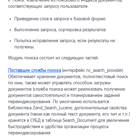
II. Поиск: извлечение из поискового индекса документов,
соответствующих запросу пользователя.
Архивы
Стили 
Модуль
4.12
11.12
13.12
Справо
9.12
Класс n
Класс 
17.12
19.12
Пресет
7.12
Приведение слов в запросе к базовой форме.
nc_Sys
изобр
Экспор
Инлайн
4.13
11.13
Выполнение запроса, сортировка результатов.
Модуль
13.13
данны
текста
Класс n
Автома
17.13
19.13
Сборка
7.13
Попытка исправления запроса, если результаты не
nc_Sys
обрабо
получены.
Модуль
13.14
Экспор
Компон
4.14
11.14
сообще
Свобод
Класс n
7.14
17.14
Модуль поиска состоит из следующих частей:
страни
nc_Sys
Модуль
13.15
Поставщик службы поиска
(интерфейс nc_search_provider).
Обновл
Зерка
Защит
4.15
11.15
Обеспечивает хранение документов, полнотекстовый поиск
Класс 
картин
17.15
AI-кон
7.15
по ним; также может управлять способом загрузки
nc_Sys
документов (служба поиска может реализовать получение
Неконт
11.16
Логиро
Модуль
4.16
13.16
документов самостоятельно) и планированием заданий
компо
Класс 
17.16
переиндексирования. По умолчанию используется
extend
библиотека Zend_Search_Lucene; дополнительные свойства
Экспор
Модул
11.17
13.17
документа (такие как полный текст документа, его тип и т.п.)
Рассыл
4.17
компо
«Маршр
хранятся в СУБД в таблице Search_Document для увеличения
Класс n
17.17
быстродействия и удобства организации процесса
nc_Sys
переиндексирования.
Справо
Модуль
11.18
13.18