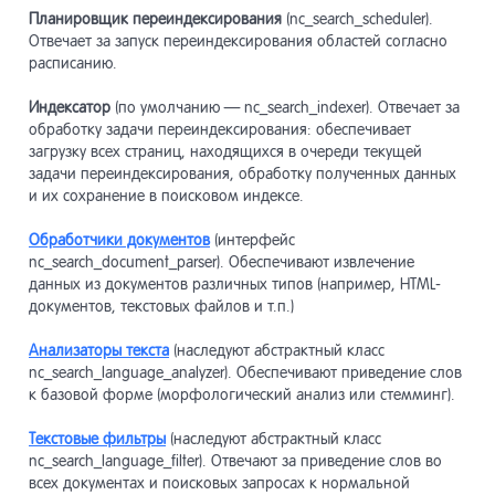
Класс n
17.18
Планировщик переиндексирования
(nc_search_scheduler).
nc_Sys
Отвечает за запуск переиндексирования областей согласно
расписанию.
Модуль
13.19
Класс 
17.19
Индексатор
(по умолчанию — nc_search_indexer). Отвечает за
nc_Sys
обработку задачи переиндексирования: обеспечивает
Модуль
13.20
загрузку всех страниц, находящихся в очереди текущей
задачи переиндексирования, обработку полученных данных
Справо
17.20
и их сохранение в поисковом индексе.
Модуль
13.21
Обработчики документов
(интерфейс
nc_search_document_parser). Обеспечивают извлечение
данных из документов различных типов (например, HTML-
Модуль
13.22
документов, текстовых файлов и т.п.)
лендин
Анализаторы текста
(наследуют абстрактный класс
Модуль
13.23
nc_search_language_analyzer). Обеспечивают приведение слов
сообщ
к базовой форме (морфологический анализ или стемминг).
Текстовые фильтры
(наследуют абстрактный класс
Модуль
13.24
CRM»
nc_search_language_filter). Отвечают за приведение слов во
всех документах и поисковых запросах к нормальной