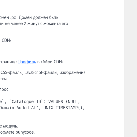
омен.рф
. Домен должен быть
и не менее 2 минут с момента его
и CDN»
 странице
Профиль
в «Айри CDN»
 CSS-файлы, JavaScript-файлы, изображения
рана
прос
e`, `Catalogue_ID`) VALUES (NULL,
Domain_Added_At', UNIX_TIMESTAMP(),
е модуль.
формате punycode.