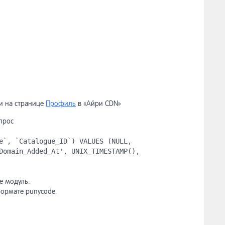
ти на странице
Профиль
в «Айри CDN»
прос
e`, `Catalogue_ID`) VALUES (NULL,
Domain_Added_At', UNIX_TIMESTAMP(),
е модуль.
формате punycode.