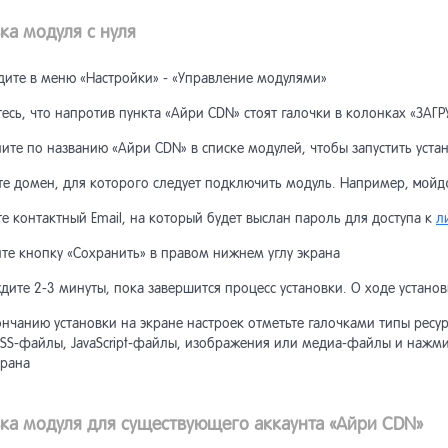
йдер
ожение блока
асти HTML-страниц
писка пользователя
становление пароля
собы доставки
тройка шаблонов писем
вертер в «Интернет-магазин»
ные аудита
вертер из старых версий
пинг полей
ка модуля с нуля
ректировочные счета, доплата
екс SmartCaptcha
озврат
бражение списка
дите в меню «Настройки» - «Управление модулями»
птация к ширине
екты и трансформация
асти поиска на сайте
писка на объект
собы оплаты
дки
станты модуля
станты модуля
нал отправок
ьзователей на сайте
авление новой платежной
темы
есь, что напротив пункта «Айри CDN» стоят галочки в колонках «ЗА
ексирование по расписанию,
бражение пользователей
рмление объектов в списке
уск индексирования в
понент «Список подписок»
тройка шаблонов писем
тистика
ользование Memcached
авление новой CRM
те по названию «Айри CDN» в списке модулей, чтобы запустить уста
сутствующих на сайте
овом режиме
те домен, для которого следует подключить модуль. Например,
мойд
вила индексирования
писки пользователя
ные сообщения
нки
поненты товаров
е контактный Email, на который будет выслан пароль для доступа к
л
те кнопку «Сохранить» в правом нижнем углу экрана
тановка задачи
сок подписчиков
оризация по хэшу
дки
азы
еиндексирования в очередь
ите 2-3 минуты, пока завершится процесс установки. О ходе установ
еграция модуля в макеты
оризация через внешние
нчанию установки на экране настроек отметьте галочками типы ресур
иоды получения писем
минутные скидки
олнительная информация
айна сайта
висы
CSS-файлы, JavaScript-файлы, изображения или медиа-файлы и нажм
крана
стая форма поиска
станты модуля
оризация через rutoken
оны
вка модуля для существующего аккаунта «Айри CDN»