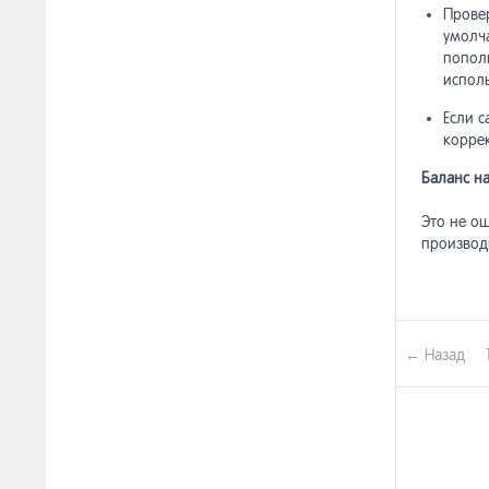
Провер
[ар
13.8.28
умолча
попол
[ар
исполь
13.8.29
верс
Если с
корре
[ар
13.8.30
маг
Баланс на
Это не о
производ
← Назад