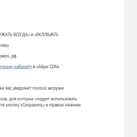
ГРУЖАТЬ ВСЕГДА» и «ВКЛ/ВЫКЛ»
новку
омен.рф
ичному кабинету
в «Айри CDN»
ки вас уведомит полоса загрузки
сов, для которых следует использовать
ите кнопку «Сохранить» в правом нижнем