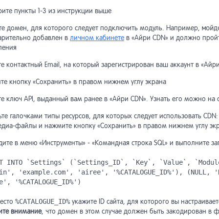
ширенная форма поиска
уктура таблиц
зья-Враги
актирование заказов
ите пункты 1-3 из инструкции выше
те домен, для которого следует подключить модуль. Например,
мойд
од результатов поиска
норазовая рассылка
кции модуля и константы
тистика
арительно добавлен в
личном кабинете
в «Айри CDN» и должно пройт
ления
лизация списка подсказок
тистика рассылок
ный счет
поненты товаров
е контактный Email, на который зарегистрирован ваш аккаунт в «Айр
те кнопку «Сохранить» в правом нижнем углу экрана
ширенные настройки
тройки модуля
инистративная часть модуля
ианты товаров
е ключ API, выданный вам ранее в «Айри CDN». Узнать его можно на
тупы на рассылку и
те галочками типы ресурсов, для которых следует использовать CDN:
работка расширений модуля
ссы и функции модуля
лекции объектов
начение прав
едиа-файлы и нажмите кнопку «Сохранить» в правом нижнем углу эк
ите в меню «Инструменты» - «Командная строка SQL» и выполните за
ор архитектуры модуля
еграция с модулем «Форум»
авочник API
ьтр товаров
T INTO `Settings` (`Settings_ID`, `Key`, `Value`, `Modul
in', 'example.com', 'airee', '%CATALOGUE_ID%'), (NULL, '
аботчики документов
местимость с предыдущими
ски товаров
e', '%CATALOGUE_ID%')
личных типов
сиями
место
%CATALOGUE_ID%
укажите ID сайта, для которого вы настраивает
стовые фильтры
ссы модуля
зина
ите внимание
, что домен в этом случае должен быть закодирован в 