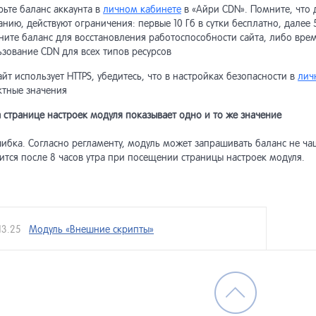
ьте баланс аккаунта в
личном кабинете
в «Айри CDN». Помните, что 
хив] Интернет-магазин <5.3
нию, действуют ограничения: первые 10 Гб в сутки бесплатно, далее 
ните баланс для восстановления работоспособности сайта, либо вре
хив] Обмен данными (до
зование CDN для всех типов ресурсов
ии Netcat 5.9)
айт использует HTTPS, убедитесь, что в настройках безопасности в
лич
ктные значения
хив] Виджеты интернет-
азина
 странице настроек модуля показывает одно и то же значение
шибка. Согласно регламенту, модуль может запрашивать баланс не ча
ится после 8 часов утра при посещении страницы настроек модуля.
13.25
Модуль «Внешние скрипты»