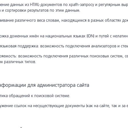
ширенная форма поиска
уктура таблиц
зья-Враги
актирование заказов
чение данных из HTML-документов по xpath-запросу и регулярным в
 и сортировки результатов по этим данным.
од результатов поиска
норазовая рассылка
кции модуля и константы
тистика
ивание различного веса словам, находящимся в разных областях доку
лизация списка подсказок
тистика рассылок
ный счет
поненты товаров
ржка доменных имён на национальных языках (IDN) и путей с нелати
языковая поддержка: возможность подключения анализаторов и сте
ширенные настройки
тройки модуля
инистративная часть модуля
ианты товаров
ряемость: возможность подключения различных поисковых систем, с
м различных типов.
тупы на рассылку и
работка расширений модуля
ссы и функции модуля
лекции объектов
начение прав
нформации для администратора сайта
ор архитектуры модуля
еграция с модулем «Форум»
авочник API
ьтр товаров
стика обращений к поисковой системе.
аботчики документов
местимость с предыдущими
ски товаров
жение ссылок на несуществующие документы (как на сайте, так и за 
личных типов
сиями
стовые фильтры
ссы модуля
зина