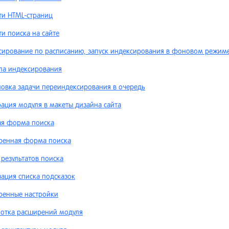
хив] Интернет-магазин <5.3
ти HTML-страниц
и поиска на сайте
хив] Обмен данными (до
ии Netcat 5.9)
сирование по расписанию, запуск индексирования в фоновом режим
хив] Виджеты интернет-
ла индексирования
азина
новка задачи переиндексирования в очередь
ация модуля в макеты дизайна сайта
ая форма поиска
ренная форма поиска
результатов поиска
ация списка подсказок
ренные настройки
ботка расширений модуля