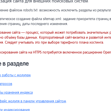
зация сайта для внешних поисковых систем
ение файлом robots.txt: возможность исключить разделы из результ
лизаторы текста
аз
тическое создание файла sitemap.xml: задание приоритета страниц в
ен данными (Netcat 5.9 и
ения страниц, даты последнего изменения.
ректировщики запросов
рше)
ование сайта — процесс, который может потребовать значительных ре
но объёму базы данных. Корпоративный сайт-визитка и развитой инт
ключение других поисковых
порт товаров в маркетплейсы
я. Следует учитывать это при выборе тарифного плана хостинга.
тем
ксирования сайта на HTTPS потребуется включенное расширение OpenS
рузка в Яндекс.Маркет в
ение проблем с поиском
мате YML
 в разделе
ение проблем с
ссы расчёта доставки
ексированием
о работы с модулем
апросов
авочник API
авочник API
бы хранения индекса
хив] Переход c версии 5.2 на
фейс модуля в панели управления сайтом
ти индексирования