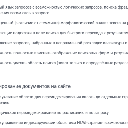
йдер
ожение блока
асти HTML-страниц
писка пользователя
становление пароля
собы доставки
тройка шаблонов писем
вертер в «Интернет-магазин»
ные аудита
вертер из старых версий
пинг полей
й язык запросов с возможностью логических запросов, поиска фраз,
ректировочные счета, доплата
екс SmartCaptcha
ения весом слов в запросе.
озврат
бражение списка
енный (в отличие от стемминга) морфологический анализ текста на 
птация к ширине
екты и трансформация
асти поиска на сайте
писка на объект
собы оплаты
дки
станты модуля
станты модуля
нал отправок
ьзователей на сайте
авление новой платежной
темы
ющие подсказки в поле поиска для быстрого перехода к результатам
ексирование по расписанию,
бражение пользователей
рмление объектов в списке
уск индексирования в
понент «Список подписок»
тройка шаблонов писем
тистика
ользование Memcached
авление новой CRM
вление запросов, набранных в неправильной раскладке клавиатуры и
сутствующих на сайте
овом режиме
жность полностью изменить отображение поисковых форм и результа
вила индексирования
писки пользователя
ные сообщения
нки
поненты товаров
ность указать область поиска (поиск только в определённых разделах
тановка задачи
сок подписчиков
оризация по хэшу
дки
азы
еиндексирования в очередь
ирование документов на сайте
еграция модуля в макеты
оризация через внешние
иоды получения писем
минутные скидки
олнительная информация
айна сайта
висы
е указание области для переиндексирования вплоть до отдельных ст
ению.
стая форма поиска
станты модуля
оризация через rutoken
оны
дическое переиндексирование по расписанию и по запросу.
е управление индексируемыми областями HTML-страниц: возможность 