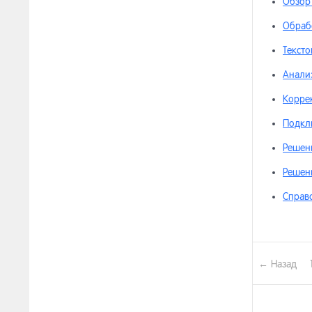
Обзор
Обраб
Текст
Анали
Корре
Подкл
Решен
Решен
Справ
← Назад