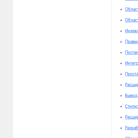
[ар
13.8.28
Облас
Област
[ар
13.8.29
верс
Индек
[ар
13.8.30
Прави
маг
Поста
Интегр
Прост
Расши
Вывод 
Стилиз
Расши
Разра