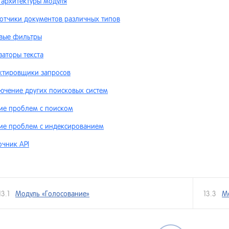
 архитектуры модуля
отчики документов различных типов
овые фильтры
заторы текста
ктировщики запросов
ючение других поисковых систем
ие проблем с поиском
ие проблем с индексированием
очник API
13.1
Модуль «Голосование»
13.3
М