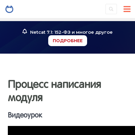
Введение
1
Netcat 7.1: 152-ФЗ и многое другое
ПОДРОБНЕЕ
Установк
2
системы
Знакомст
3
Процесс написания
Инструме
4
модуля
Работа со
5
Видеоурок
Работа с
6