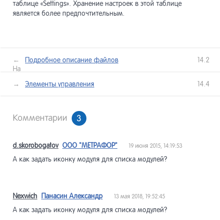
таблице «Settings». Хранение настроек в этой таблице
является более предпочтительным.
←
Подробное описание файлов
14.2
Назад
лее →
Элементы управления
14.4
Комментарии
3
d.skorobogatov
ООО "МЕТРАФОР"
19 июня 2015, 14:19:53
А как задать иконку модуля для списка модулей?
Nexwich
Панасин Александр
13 мая 2018, 19:52:45
А как задать иконку модуля для списка модулей?