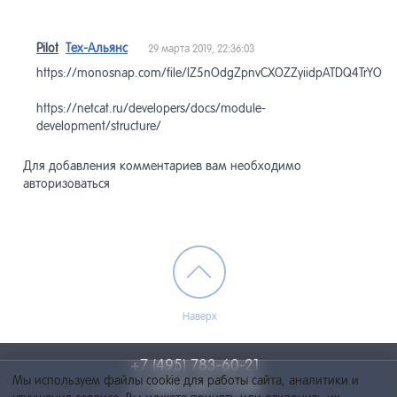
Pilot
Тех-Альянс
29 марта 2019, 22:36:03
https://monosnap.com/file/lZ5nOdgZpnvCXOZZyiidpATDQ4TrYO
https://netcat.ru/developers/docs/module-
development/structure/
Для добавления комментариев вам необходимо
авторизоваться
Наверх
+7 (495) 783-60-21
Мы используем файлы cookie для работы сайта, аналитики и
+7 (495) 055-73-84