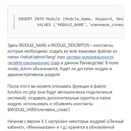
разработ
Инструме
20
INSERT INTO Module (Module_Name, Keyword, Descri
продвиже
	VALUES (‘MODULE_NAME','ключевое_слово',
Мобильны
21
сайты
Здесь MODULE_NAME и MODULE_DESCRIPTON – константы,
которые необходимо создать во всех языковых файлах из
Сайты Lo
22
папки /netcat/admin/lang/ (про
систему мультиязычности
Shortpage
читайте одноименную главу
в данном Руководстве). В поле
Inside_Admin
обозначается, будет ли доступен модуль в
административном разделе.
Прочее
23
После этого вы можете описывать функции в файле
function.inc.php (они будут автоматически подключаться
системой), создавать дополнительные скрипты в папке
API
24
модуля, использовать и объявлять константы
$MODULE_VARS['ключевое_слово'].
Начиная с версии 4.5 настройки некоторых модулей («Личный
кабинет», «Минимагазин» и т.д.) хранятся в обновлённой