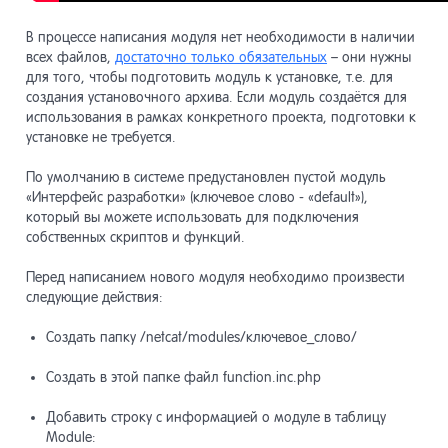
Модули
13
В процессе написания модуля нет необходимости в наличии
всех файлов,
достаточно только обязательных
– они нужны
для того, чтобы подготовить модуль к установке, т.е. для
Разработ
создания установочного архива. Если модуль создаётся для
14
использования в рамках конкретного проекта, подготовки к
установке не требуется.
Системны
15
По умолчанию в системе предустановлен пустой модуль
«Интерфейс разработки» (ключевое слово - «default»),
который вы можете использовать для подключения
Списки
16
собственных скриптов и функций.
Перед написанием нового модуля необходимо произвести
следующие действия:
Системны
17
Создать папку /netcat/modules/ключевое_слово/
Система 
18
Создать в этой папке файл function.inc.php
Добавить строку с информацией о модуле в таблицу
Прочие и
19
Module: