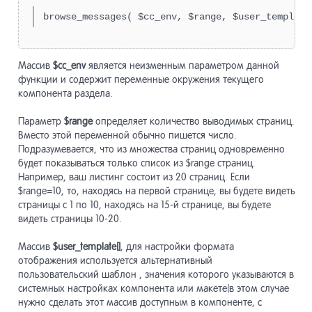
browse_messages( $cc_env, $range, $user_template
Конструк
7
страниц
Массив
$cc_env
является неизменным параметром данной
функции и содержит переменные окружения текущего
Пользова
8
компонента раздела.
Параметр
$range
определяет количество выводимых страниц.
Вместо этой переменной обычно пишется число.
Макеты д
9
Подразумевается, что из множества страниц одновременно
будет показываться только список из $range страниц.
Например, ваш листинг состоит из 20 страниц. Если
Навигаци
10
$range=10, то, находясь на первой странице, вы будете видеть
страницы с 1 по 10, находясь на 15-й странице, вы будете
видеть страницы 10-20.
Компоне
11
Массив
$user_template[]
, для настройки формата
отображения используется альтернативный
пользовательский шаблон , значения которого указываются в
Виджет-
12
системных настройках компонента или макете(в этом случае
нужно сделать этот массив доступным в компоненте, с