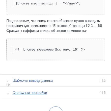
разработ
Инструме
20
продвиже
Предположим, что внизу списка объектов нужно выводить
постраничную навигацию по 15 ссылок (Страницы 1 2 3 ... 15).
Мобильны
21
Фрагмент суффикса списка объектов компонента:
сайты
Сайты Lo
22
Shortpage
Прочее
23
←
Шаблоны вывода данных
11.3
API
24
Назад
лее →
Системные настройки
11.5