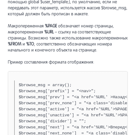
помощью global $user_template;), по умолчанию, если не
передавать этот параметр, используется массив $browse_msg,
Модули
13
который должен быть прописан в макете.
Макропеременная
%PAGE
обозначает номер страницы,
Разработ
14
макропеременная
%URL
– ссылку на соответствующие
страницы. Возможно также использование макропеременных
%FROM
и
%TO
, соответственно обозначающих номера
Системны
начального и конечного объекта на странице.
15
Пример составления формата отображения:
Списки
16
$browse_msg = array();

$browse_msg['prefix'] = "<nav>";

Системны
17
$browse_msg['prev'] = "<a href='%URL' >Назад</a>
$browse_msg['prev_none'] = "<a class='disabled' 
$browse_msg['active'] = "<a href='%URL'>%PAGE</a>
Система 
18
$browse_msg['unactive'] = "<a href='%URL'>%PAGE</
$browse_msg['divider'] = "";

$browse_msg['next'] = "<a href='%URL'>Вперед</a>
Прочие и
19
$browse_msg['next_none']  = "<a class='disabled'