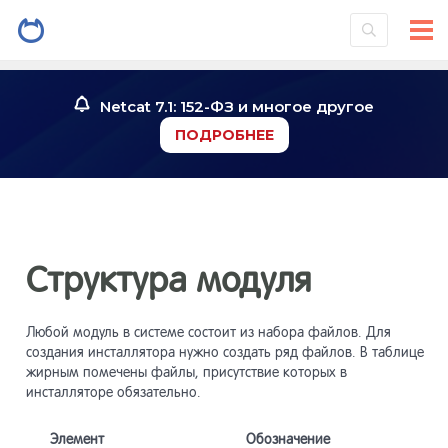
Введение
1
Netcat 7.1: 152-ФЗ и многое другое
ПОДРОБНЕЕ
Установк
2
системы
Знакомст
3
Структура модуля
Инструме
4
Любой модуль в системе состоит из набора файлов. Для
создания инсталлятора нужно создать ряд файлов. В таблице
Работа со
жирным помечены файлы, присутствие которых в
5
инсталляторе обязательно.
Элемент
Обозначение
Работа с
6