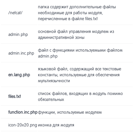
папка содержит дополнительные файлы
/netcat/
необходимые для работы модуля,
Конструк
7
перечисленные в файле files.txt
страниц
основной файл управления модулем из
admin.php
административной зоны
Пользова
8
файл с функциями используемыми файлом
admin.inc.php
admin.php
Макеты д
9
языковой файл, содержащий все текстовые
en.lang.php
константы, используемые для обеспечения
Навигаци
10
мультиязычности
список файлов, входящих в модуль помимо
files.txt
обязательных
Компоне
11
function.inc.php
функции, используемые модулем
Виджет-
12
icon-20x20.png
иконка для модуля