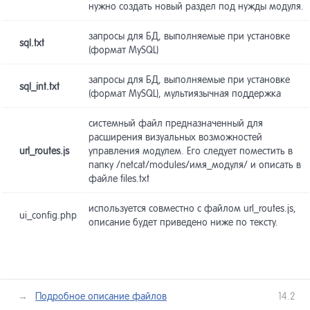
разработ
нужно создать новый раздел под нужды модуля.
запросы для БД, выполняемые при установке
Инструме
20
sql.txt
продвиже
(формат MySQL)
запросы для БД, выполняемые при установке
Мобильны
21
sql_int.txt
(формат MySQL), мультиязычная поддержка
сайты
системный файл предназначенный для
Сайты Lo
22
расширения визуальных возможностей
Shortpage
url_routes.js
управления модулем. Его следует поместить в
папку /netcat/modules/имя_модуля/ и описать в
файле files.txt
Прочее
23
используется совместно с файлом url_routes.js,
ui_config.php
описание будет приведено ниже по тексту.
API
24
лее →
Подробное описание файлов
14.2