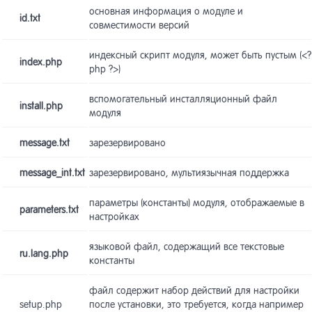
основная информация о модуле и
id.txt
Модули
13
совместимости версий
индексный скрипт модуля, может быть пустым (<?
index.php
Разработ
14
php ?>)
вспомогательный инсталляционный файл
install.php
модуля
Системны
15
message.txt
зарезервировано
Списки
16
message_int.txt
зарезервировано, мультиязычная поддержка
параметры (константы) модуля, отображаемые в
parameters.txt
Системны
17
настройках
языковой файл, содержащий все текстовые
ru.lang.php
Система 
18
константы
файл содержит набор действий для настройки
Прочие и
19
setup.php
после установки, это требуется, когда например