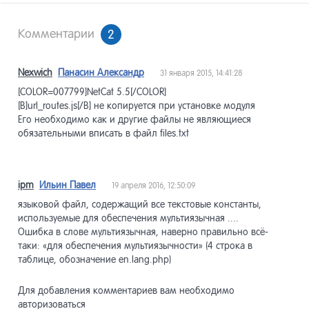
Комментарии
2
Nexwich
Панасин Александр
31 января 2015, 14:41:28
[COLOR=007799]NetCat 5.5[/COLOR]
[B]url_routes.js[/B] не копируется при установке модуля
Его необходимо как и другие файлы не являющиеся
обязательными вписать в файл files.txt
ipm
Ильин Павел
19 апреля 2016, 12:50:09
языковой файл, содержащий все текстовые константы,
используемые для обеспечения мультиязычная ....
Ошибка в слове мультиязычная, наверно правильно всё-
таки: «для обеспечения мультиязычности» (4 строка в
таблице, обозначение en.lang.php)
Для добавления комментариев вам необходимо
авторизоваться