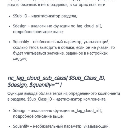
Класс n
17.18
всех вложенных в него разделов, в которых есть теги.
nc_Sys
$Sub_ID – идентификатор раздела;
Модуль
13.19
Класс 
17.19
$design – аналогично функции nc_tag_cloud_all(),
nc_Sys
подробное описание выше;
Модуль
13.20
$quantity – необязательный параметр, указывающий,
Справо
17.20
сколько тегов выводить в облаке, если он не указан, то
будет учитываться значение, заданное в настройках
Модуль
13.21
модуля;
Модуль
13.22
nc_tag_cloud_sub_class( $Sub_Class_ID,
лендин
$design, $quantity="" )
Функция вывода облака тегов из определённого компонента
Модуль
13.23
сообщ
в разделе. $Sub_Class_ID - идетификатор компонента;
$design – аналогично функции nc_tag_cloud_all(),
Модуль
13.24
подробное описание выше;
CRM»
$quantity – необязательный параметр, указывающий,