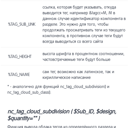
ссылка, которая будет указывать, откуда
Архивы
Стили 
Модуль
4.12
11.12
13.12
Справо
9.12
Класс n
Класс 
выводится тег, например &tagcc=M, M в
17.12
19.12
Пресет
7.12
nc_Sys
изобр
данном случае идентификатор компонента в
%TAG_SUB_LINK
разделе. Это нужно для того, чтобы
Экспор
Инлайн
4.13
11.13
Модуль
13.13
данны
текста
продолжать просматривать теги из текущего
Класс n
Автома
17.13
19.13
Сборка
7.13
компонента, в противном случае теги будут
nc_Sys
обрабо
всегда выводиться со всего сайта
Модуль
13.14
Экспор
Компон
4.14
11.14
сообще
Свобод
Класс n
7.14
17.14
высота шрифта в процентном соотношении,
%TAG_HEIGHT
страни
nc_Sys
частовстречаемые теги будут больше
Модуль
13.15
Обновл
Зерка
Защит
4.15
11.15
сам тег, возможно как латинское, так и
Класс 
картин
17.15
AI-кон
%TAG_NAME
7.15
nc_Sys
кириллическое написание
Неконт
11.16
Логиро
Модуль
* - аналогично для функций nc_tag_cloud_subdivision() и
4.16
13.16
компо
Класс 
17.16
nc_tag_cloud_sub_class().
extend
Экспор
Модул
11.17
13.17
Рассыл
4.17
компо
«Маршр
nc_tag_cloud_subdivision ( $Sub_ID, $design,
Класс n
17.17
nc_Sys
$quantity="" )
Справо
Модуль
11.18
13.18
Функция вывода облака тегов из определённого раздела и