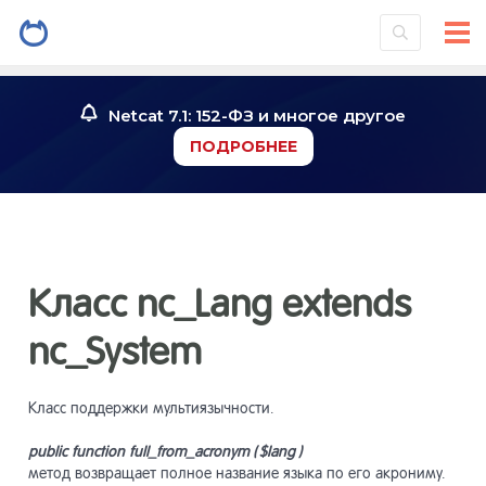
Установк
2
системы
Netcat 7.1: 152-ФЗ и многое другое
Знакомст
3
ПОДРОБНЕЕ
Инструме
4
Работа со
5
Класс nc_Lang extends
nc_System
Работа с
6
Класс поддержки мультиязычности.
Конструк
7
страниц
public
function
full
_
from
_
acronym
( $
lang
)
метод возвращает полное название языка по его акрониму.