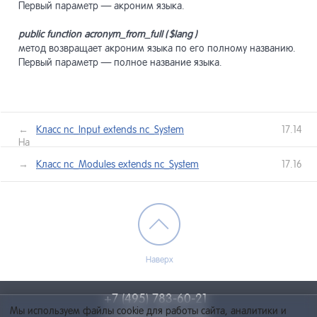
Первый параметр — акроним языка.
Пользова
8
public
function
acronym
_
from
_
full
( $
lang
)
метод возвращает акроним языка по его полному названию.
Макеты д
9
Первый параметр — полное название языка.
Навигаци
10
←
Класс nc_Input extends nc_System
17.14
Назад
Компоне
11
лее →
Класс nc_Modules extends nc_System
17.16
Виджет-
12
Модули
13
Наверх
+7 (495) 783-60-21
Разработ
14
Мы используем файлы cookie для работы сайта, аналитики и
+7 (495) 055-73-84