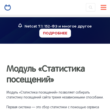
Установк
2
системы
Netcat 7.1: 152-ФЗ и многое другое
Знакомст
3
ПОДРОБНЕЕ
Инструме
4
Работа со
5
Модуль «Статистика
посещений»
Работа с
6
Модуль «Статистика посещений» позволяет собирать
Конструк
7
статистику посещений сайта тремя независимыми способами.
страниц
Первая система — это сбор статистики с помощью сервиса