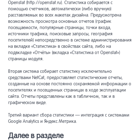
Openstat (http://openstat.ru). Статистика собирается с
Пользова
8
помощью счетчиков, автоматически (либо вручную)
расставляемых во всех макетах дизайна. Предусмотрена
возможность просмотра основных отчетов (график
Макеты д
9
посещаемости, популярные страницы, точки входа,
источники трафика, поисковые запросы, география
посетителей) непосредственно в системе администрирования
на вкладке «Статистика» в свойствах сайта, либо на
Навигаци
10
подвкладке «Отчёты» (вкладка «Статистика от Openstat»)
страницы модуля.
Компоне
11
Вторая система собирает статистику исключительно
средствами NetCat, предоставляет статистические отчеты,
созданные на основе постоянно сохраняемой информации о
Виджет-
12
посетителях и посещенных страницах в ходе эксплуатации
сайта. Отчеты представлены как в табличном, так и в
графическом виде.
Модули
13
Третий вариант сбора статистики — интеграция с системами
Google Analytics и Яндекс.Метрика.
Разработ
14
Далее в разделе