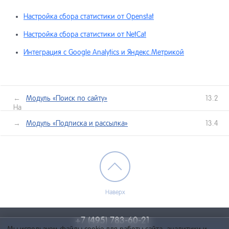
Настройка сбора статистики от Openstat
Системны
15
Настройка сбора статистики от NetCat
Интеграция с Google Analytics и Яндекс.Метрикой
Списки
16
Системны
17
←
Модуль «Поиск по сайту»
13.2
Назад
лее →
Модуль «Подписка и рассылка»
13.4
Система 
18
Прочие и
19
разработ
Наверх
Инструме
20
продвиже
+7 (495) 783-60-21