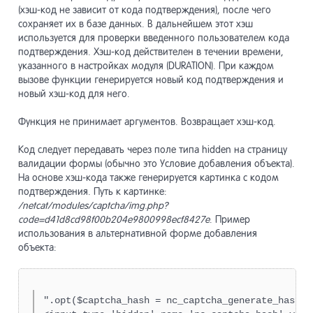
(хэш-код не зависит от кода подтверждения), после чего
сохраняет их в базе данных. В дальнейшем этот хэш
используется для проверки введенного пользователем кода
подтверждения. Хэш-код действителен в течении времени,
указанного в настройках модуля (DURATION). При каждом
вызове функции генерируется новый код подтверждения и
новый хэш-код для него.
Функция не принимает аргументов. Возвращает хэш-код.
Код следует передавать через поле типа hidden на страницу
валидации формы (обычно это Условие добавления объекта).
На основе хэш-кода также генерируется картинка с кодом
подтверждения. Путь к картинке:
/netcat/modules/captcha/img.php?
code=d41d8cd98f00b204e9800998ecf8427e
. Пример
использования в альтернативной форме добавления
объекта:
".opt($captcha_hash = nc_captcha_generate_hash(),