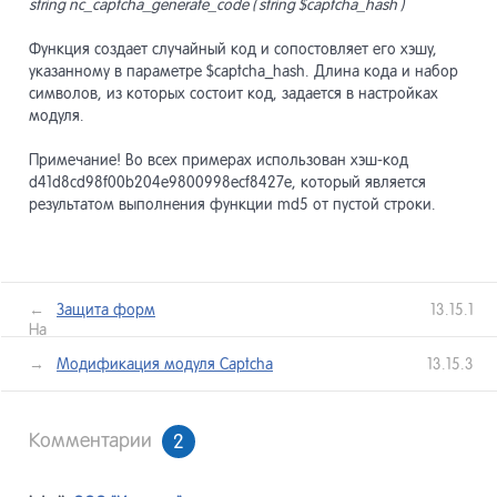
string nc_captcha_generate_code ( string $captcha_hash )
Функция создает случайный код и сопостовляет его хэшу,
указанному в параметре $captcha_hash. Длина кода и набор
символов, из которых состоит код, задается в настройках
модуля.
Примечание! Во всех примерах использован хэш-код
d41d8cd98f00b204e9800998ecf8427e, который является
результатом выполнения функции md5 от пустой строки.
←
Защита форм
13.15.1
Назад
лее →
Модификация модуля Captcha
13.15.3
Комментарии
2