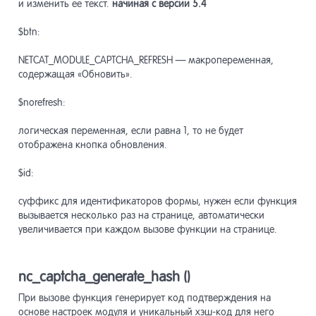
и изменить ее текст.
начиная с версии 5.4
Модуль
13.25
скрипт
$btn:
NETCAT_MODULE_CAPTCHA_REFRESH — макропеременная,
Модуль
13.26
содержащая «Обновить».
$norefresh:
логическая переменная, если равна 1, то не будет
отображена кнопка обновления.
$id:
суффикс для идентификаторов формы, нужен если функция
вызывается несколько раз на странице, автоматически
увеличивается при каждом вызове функции на странице.
nc_captcha_generate_hash ()
При вызове функция генерирует код подтверждения на
основе настроек модуля и уникальный хэш-код для него