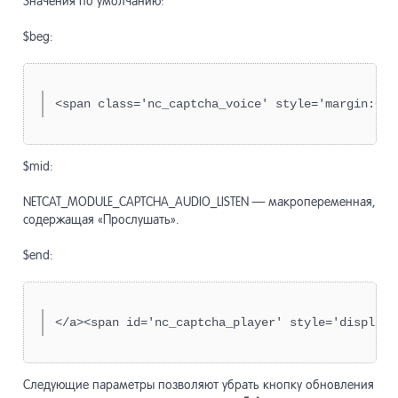
Значения по умолчанию:
Класс n
17.18
nc_Sys
$beg:
Модуль
13.19
Класс 
17.19
nc_Sys
<span class='nc_captcha_voice' style='margin:0 0
Модуль
13.20
Справо
17.20
$mid:
Модуль
13.21
NETCAT_MODULE_CAPTCHA_AUDIO_LISTEN — макропеременная,
содержащая «Прослушать».
Модуль
13.22
лендин
$end:
Модуль
13.23
сообщ
</a><span id='nc_captcha_player' style='display:
Модуль
13.24
CRM»
Следующие параметры позволяют убрать кнопку обновления