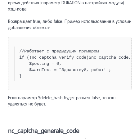
время действия (параметр DURATION в настройках модуля)
хэш-кода.
Возвращает true, либо false. Пример использования в условии
добавления объекта:
//Работает с предыдущим примером

if (!nc_captcha_verify_code($nc_captcha_code, $n
    $posting = 0;

    $warnText = "Здравствуй, робот!";

}
Если параметр $delete_hash будет равыен false, то хэш
удаляться не будет.
nc_captcha_generate_code