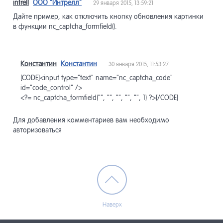
intrell
ООО "Интрелл"
29 января 2015, 13:59:21
Дайте пример, как отключить кнопку обновления картинки
в функции nc_captcha_formfield().
Константин
Константин
30 января 2015, 11:53:27
[CODE]<input type="text" name="nc_captcha_code"
id="code_control" />
<?= nc_captcha_formfield("", "", "", "", "", 1) ?>[/CODE]
Для добавления комментариев вам необходимо
авторизоваться
Наверх