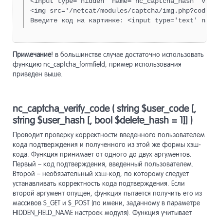
<input type='hidden' name='nc_captcha_hash' valu
<img src='/netcat/modules/captcha/img.php?code=$
Введите код на картинке: <input type='text' name
Примечание
! в большинстве случае достаточно использовать
функцию nc_captcha_formfield; пример использования
приведен выше.
nc_captcha_verify_code ( string $user_code [,
string $user_hash [, bool $delete_hash = 1]] )
Проводит проверку корректности введенного пользователем
кода подтверждения и полученного из этой же формы хэш-
кода. Функция принимает от одного до двух аргументов.
Первый – код подтверждения, введенный пользователем.
Второй – необязательный хэш-код, по которому следует
устанавливать корректность кода подтверждения. Если
второй аргумент опущен, функция пытается получить его из
массивов $_GET и $_POST (по имени, заданному в параметре
HIDDEN_FIELD_NAME настроек модуля). Функция учитывает