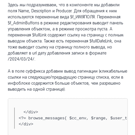
Здесь мы подразумеваем, что в компоненте мы добавили
поля Name, Description и Producer. Для обращения к ним
используются переменные вида $f_ИМЯПОЛЯ. Переменная
$f_AdminButtons в режиме редактирования выводит панель
управления объектом, а в режиме просмотра пуста. А
переменная $fullLink содержит ссылку на страницу с полным
выводом объекта. Также есть переменная $fullDateLink, она
тоже выводит ссылку на страницу полного вывода, но
добавляет в url дату добавления записи в формате
/2024/03/24/.
А в поле суффикса добавим вывод пагинации (кликабельные
ссылки на следующую/предыдущую страницу списка, если в
инфоблоке содержится больше объектов, чем разрешено
выводить на одной странице):
  </div>

<?= browse_messages( $cc_env, $range, $user_temp
</div>