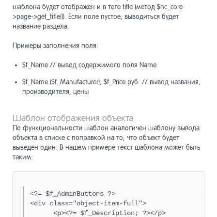
шаблона будет отображен и в теге title (метод $nc_core-
>page->get_title()). Если поле пустое, выводиться будет
название раздела.
Примеры заполнения поля:
$f_Name // вывод содержимого поля Name
$f_Name ($f_Manufacturer), $f_Price руб. // вывод названия,
производителя, цены
Шаблон отображения объекта
По функциональности шаблон аналогичен шаблону вывода
объекта в списке с поправкой на то, что объект будет
выведен один. В нашем примере текст шаблона может быть
таким:
<?= $f_AdminButtons ?>

<div class="object-item-full">

      <p><?= $f_Description; ?></p>
