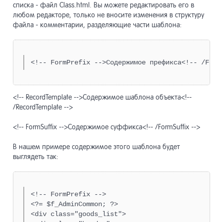
списка - файл Class.html. Вы можете редактировать его в
любом редакторе, только не вносите изменения в структуру
файла - комментарии, разделяющие части шаблона:
<!-- RecordTemplate -->Содержимое шаблона объекта<!--
/RecordTemplate -->
<!-- FormSuffix -->Содержимое суффикса<!-- /FormSuffix -->
В нашем примере содержимое этого шаблона будет
выглядеть так:
<!-- FormPrefix -->

<?= $f_AdminCommon; ?>

<div class="goods_list">
