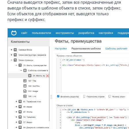
Сначала выводится префикс, затем все предназначенные для
вывода объекты в шаблоне объекта в списке, затем суффикс.
Если объектов для отображения нет, выводятся только
Конструк
7
префикс и суффикс.
страниц
Пользова
8
Макеты д
9
Навигаци
10
Компоне
11
Виджет-
12