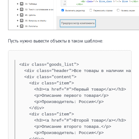
Модули
13
Разработ
14
Пусть нужно вывести объекты в таком шаблоне:
Системны
15
<div class="goods_list">

  <div class="header">Все товары в наличии на на
Списки
16
  <div class="content">

    <div class=”item”>

      <h3><a href="#">Первый товар</a></h3>

Системны
17
      <p>Описание первого товара</p>

      <p>Производитель: Россия</p>

    </div>

    <div class=”item”>

Система 
18
      <h3><a href="#">Второй товар</a></h3>

      <p>Описание второго товара.</p>

      <p>Производитель: Россия</p>

Прочие и
19