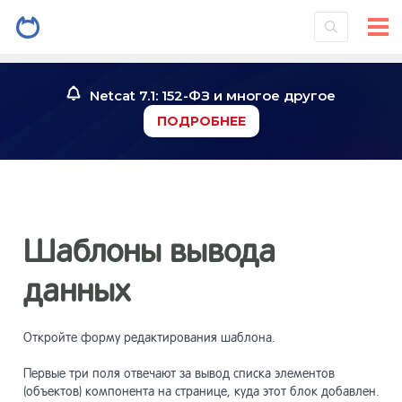
Введение
1
Netcat 7.1: 152-ФЗ и многое другое
ПОДРОБНЕЕ
Установк
2
системы
Знакомст
3
Шаблоны вывода
Инструме
4
данных
Работа со
5
Откройте форму редактирования шаблона.
Первые три поля отвечают за вывод списка элементов
(объектов) компонента на странице, куда этот блок добавлен.
Работа с
6