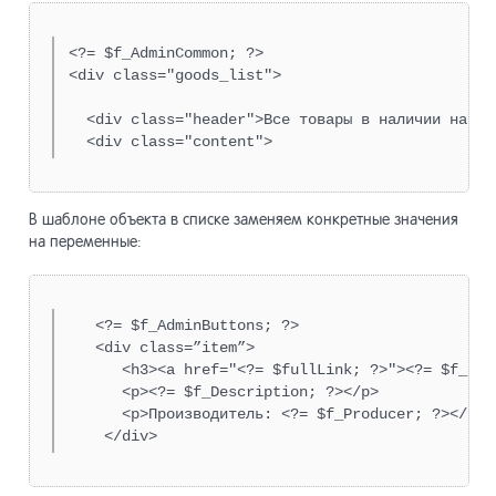
<?= $f_AdminCommon; ?>

<div class="goods_list">

  <div class="header">Все товары в наличии на на
  <div class="content">
В шаблоне объекта в списке заменяем конкретные значения
на переменные:
   <?= $f_AdminButtons; ?>

   <div class=”item”>

      <h3><a href="<?= $fullLink; ?>"><?= $f_Name
      <p><?= $f_Description; ?></p>

      <p>Производитель: <?= $f_Producer; ?></p>

    </div>