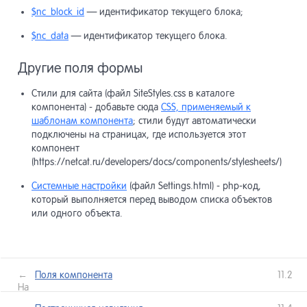
$nc_block_id
— идентификатор текущего блока;
$nc_data
— идентификатор текущего блока.
Другие поля формы
Стили для сайта (файл SiteStyles.css в каталоге
компонента) - добавьте сюда
CSS, применяемый к
шаблонам компонента
; стили будут автоматически
подключены на страницах, где используется этот
компонент
(https://netcat.ru/developers/docs/components/stylesheets/)
Системные настройки
(файл Settings.html) - php-код,
который выполняется перед выводом списка объектов
или одного объекта.
←
Поля компонента
11.2
Назад