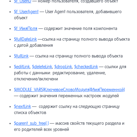
$f_UserID
— номер пользователя, создавшего объект
$f_UserAgent
— User Agent пользователя, добавившего
объект
$f_ИмяПоля
— содержит значение поля компонента
$fullDateLink
—ссылка на страницу полного вывода объекта
с датой добавления
$fullLink
— ссылка на страницу полного вывода объекта
$editLink
,
$deleteLink
,
$dropLink
,
$checkedLink
— ссылки для
работы с данными: редактирование, удаление,
отключение/включени
$MODULE_VARS[КлючевоеСловоМодуля][ИмяПеременной]
— содержит значения переменных настроек модулей
$nextLink
— содержит ссылку на следующую страницу
списка объектов
$parent_sub_tree[ ]
— массив свойств текущего раздела и
его родителей всех уровней