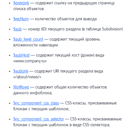
$prevLink
— содержит ссылку на предыдущую страницу
списка объектов
$recNum
— количество объектов для вывода
$sub
— номер (ID) текущего раздела (в таблице Subdivision)
$sub_level_count
— содержит текущий уровень
вложенности навигации
$subHost
— содержит текущий хост (домен) вида
«www.company.ru»
$subLink
— содержит URI текущего раздела вида
«/about/news/»
$totRows
— cодержит общее количество объектов
данного инфоблока;
$nc_component_css_class
— CSS-классы, присваиваемые
блокам с текущим шаблоном;
$nc_component_css_selector
— CSS-классы, присваиваемые
блокам с текущим шаблоном в виде CSS-селектора;