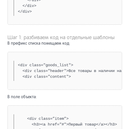
    </div>

разработ
  </div>

Инструме
20
продвиже
Мобильны
21
Шаг 1: разбиваем код на отдельные шаблоны
сайты
В префикс списка помещаем код:
Сайты Lo
22
Shortpage
<div class="goods_list">

  <div class="header">Все товары в наличии на на
Прочее
23
В поле объекта:
API
24
    <div class=”item”>

      <h3><a href="#">Первый товар</a></h3>
