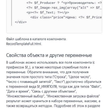
      <?= $f_Producer ? “<p>Производитель: <?= $
      <?= $f_Image->as_img(array("alt" => $f_Name
      <p><?= $f_Text; ?></p>

        <div class="price">Цена: <?= $f_Price; ?>
</div>
Файл шаблона в каталоге компонента:
RecordTemplateFull.html.
Свойства объекта и другие переменные
В шаблонах можно использовать все поля компонента (с
префиксом $f_), а также некоторые служебные поля и
переменные. Обратите внимание, что для получения
значения поля простого типа (“Строка”, “Целое число”,
“Число с плавающей запятой”, “Текст”) достаточно обратиться
к переменной вида $f_ИМЯПОЛЯ, тогда как для типов “Файл”,
“Дата и время”, “Связь с другими объектами”,
“Множественный выбор”, “Множественная загрузка файлов”
результат может храниться в наборе переменных, массиве, а
также возвращаться методом. Подробнее об этом в разделе