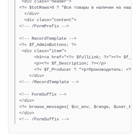
 <div class="header">

<?= $totRows>0 ? “Все товары в наличии на нашем 
  </div>

  <div class="content">

<!-- /FormPrefix -->

<!-- RecordTemplate -->   

<?= $f_AdminButtons; ?>

 <div class=”item”>

      <h3><a href="<?= $fullLink; ?>"><?= $f_Name
      <p><?= $f_Description; ?></p>

      <?= $f_Producer ? “<p>Производитель: <?= $
    </div>

<!-- /RecordTemplate -->

<!-- FormSuffix -->  

</div>

<?= browse_messages( $cc_env, $range, $user_temp
</div>

<!-- /FormSuffix -->