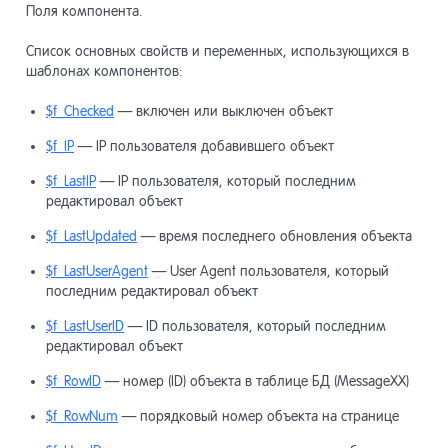
Поля компонента.
Список основных свойств и переменных, использующихся в
шаблонах компонентов:
$f_Checked
— включен или выключен объект
$f_IP
— IP пользователя добавившего объект
$f_LastIP
— IP пользователя, который последним
редактировал объект
$f_LastUpdated
— время последнего обновления объекта
$f_LastUserAgent
— User Agent пользователя, который
последним редактировал объект
$f_LastUserID
— ID пользователя, который последним
редактировал объект
$f_RowID
— номер (ID) объекта в таблице БД (MessageXX)
$f_RowNum
— порядковый номер объекта на странице