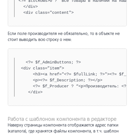
<?= $totRows>0 ? “Все товары в наличии на нашем 
  </div>

  <div class="content">
Если поле производителя не обязательно, то в объекте не
стоит выводить всю строку о нем:
   <?= $f_AdminButtons; ?>

 <div class=”item”>

      <h3><a href="<?= $fullLink; ?>"><?= $f_Name
      <p><?= $f_Description; ?></p>

      <?= $f_Producer ? “<p>Производитель: <?= $
    </div>
Работа с шаблоном компонента в редакторе
Наверху страницы компонента отображается адрес папки
(каталога), где хранятся файлы компонента, в т.ч. шаблон