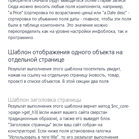
приоритета сначала будут выводиться более старые записи.
Сюда можно вносить любые поля компонента, например,
“a.Price” (сортировка по возрастанию цены) или “a.Date desc” -
сортировка по убыванию поля даты - главное, чтобы эти поля
были в таблице компонента. Это значение можно
переопределить как на уровне настройки инфоблока, так и
программно.
Шаблон отображения одного объекта на
отдельной странице
Результат выполнения этого шаблона посетитель увидит,
нажав на ссылку на отдельную страницу (новость, товар,
проект) в списке объектов. В этой секции два поля.
Шаблон заголовка страницы
Результат выполнения этого шаблона вернет метод $nc_core-
>page->get_h1() (если макет вашего сайта сверстан
традиционным образом), а также его выведет блок
“Заголовок страницы” (если ваш сайт собран на
конструкторе). Если ниже поля установлена галочка
“Использовать в теге title”, то его результат выполнения