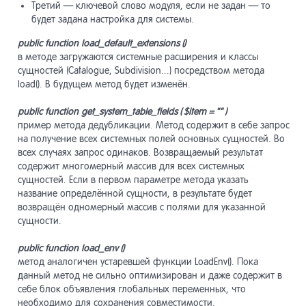
разработ
Третий — ключевой слово модуля, если не задан — то
будет задана настройка для системы.
Инструме
20
public
function
load
_
default
_
extensions
()
продвиже
в методе загружаются системные расширения и классы
сущностей (Catalogue, Subdivision...) посредством метода
Мобильны
load(). В будущем метод будет изменён.
21
сайты
public
function
get
_
system
_
table
_
fields
( $
item
= "" )
пример метода дедубликации. Метод содержит в себе запрос
Сайты Lo
22
на получение всех системных полей основных сущностей. Во
Shortpage
всех случаях запрос одинаков. Возвращаемый результат
содержит многомерный массив для всех системных
сущностей. Если в первом параметре метода указать
Прочее
23
название определённой сущности, в результате будет
возвращён одномерный массив с полями для указанной
сущности.
API
24
public
function
load
_
env
()
метод аналогичен устаревшей функции LoadEnv(). Пока
данный метод не сильно оптимизирован и даже содержит в
себе блок объявления глобальных переменных, что
необходимо для сохранения совместимости.