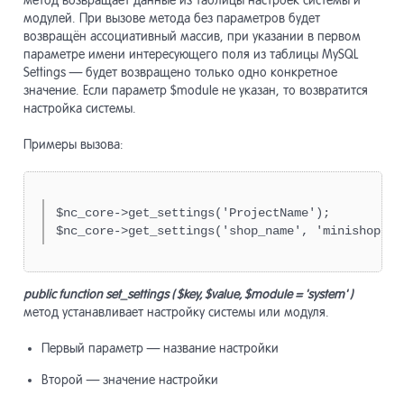
метод возвращает данные из таблицы настроек системы и
модулей. При вызове метода без параметров будет
Модули
13
возвращён ассоциативный массив, при указании в первом
параметре имени интересующего поля из таблицы MySQL
Settings — будет возвращено только одно конкретное
Разработ
14
значение. Если параметр $module не указан, то возвратится
настройка системы.
Примеры вызова:
Системны
15
Списки
16
$nc_core->get_settings('ProjectName');

$nc_core->get_settings('shop_name', 'minishop');
Системны
17
public function set_settings ( $key, $value, $module = 'system' )
метод устанавливает настройку системы или модуля.
Система 
18
Первый параметр — название настройки
Второй — значение настройки
Прочие и
19