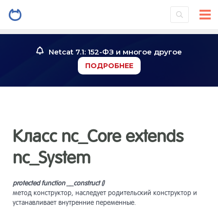
Введение
1
Netcat 7.1: 152-ФЗ и многое другое
ПОДРОБНЕЕ
Установк
2
системы
Знакомст
3
Класс nc_Core extends
Инструме
4
nc_System
Работа со
5
protected function __construct ()
метод конструктор, наследует родительский конструктор и
устанавливает внутренние переменные.
Работа с
6