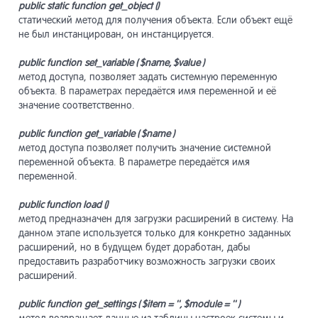
public
static
function
get
_
object
()
статический метод для получения объекта. Если объект ещё
не был инстанцирован, он инстанцируется.
Конструк
7
страниц
public
function
set
_
variable
( $
name
, $
value
)
метод доступа, позволяет задать системную переменную
объекта. В параметрах передаётся имя переменной и её
Пользова
8
значение соответственно.
public
function
get
_
variable
( $
name
)
Макеты д
9
метод доступа позволяет получить значение системной
переменной объекта. В параметре передаётся имя
переменной.
Навигаци
10
public function load ()
метод предназначен для загрузки расширений в систему. На
данном этапе используется только для конкретно заданных
Компоне
11
расширений, но в будущем будет доработан, дабы
предоставить разработчику возможность загрузки своих
расширений.
Виджет-
12
public
function
get
_
settings
( $
item
= '', $
module
= '' )