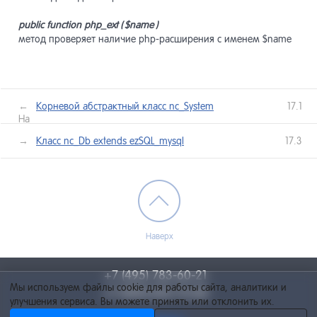
public
function
php
_
ext
( $
name
)
метод проверяет наличие php-расширения с именем $name
←
Корневой абстрактный класс nc_System
17.1
Назад
лее →
Класс nc_Db extends ezSQL_mysql
17.3
Наверх
+7 (495) 783-60-21
Мы используем файлы cookie для работы сайта, аналитики и
+7 (495) 055-73-84
улучшения сервиса. Вы можете принять или отклонить их.