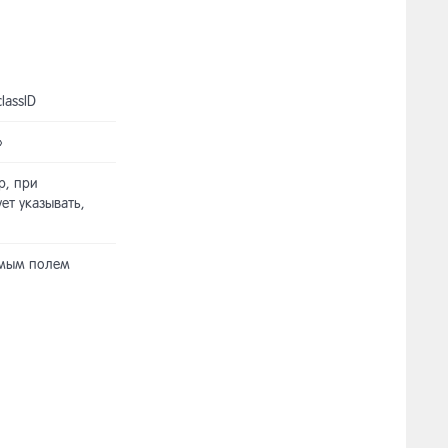
lassID
»
р, при
ет указывать,
емым полем