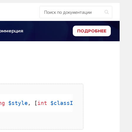
-коммерция
ПОДРОБНЕЕ
ng
$style
, [
int
$classID
, [
bool
$caption
]