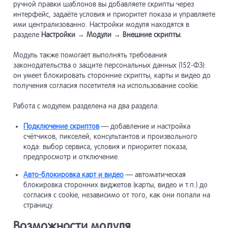
ручной правки шаблонов вы добавляете скрипты через
Пользова
8
интерфейс, задаёте условия и приоритет показа и управляете
ими централизованно. Настройки модуля находятся в
разделе
Настройки → Модули → Внешние скрипты
.
Макеты д
9
Модуль также помогает выполнять требования
законодательства о защите персональных данных (152-ФЗ):
он умеет блокировать сторонние скрипты, карты и видео до
Навигаци
10
получения согласия посетителя на использование cookie.
Работа с модулем разделена на два раздела:
Компоне
11
Подключение скриптов
— добавление и настройка
счётчиков, пикселей, консультантов и произвольного
Виджет-
12
кода: выбор сервиса, условия и приоритет показа,
предпросмотр и отключение.
Авто-блокировка карт и видео
— автоматическая
Модули
13
блокировка сторонних виджетов (карты, видео и т.п.) до
согласия с cookie, независимо от того, как они попали на
страницу.
Разработ
14
Возможности модуля