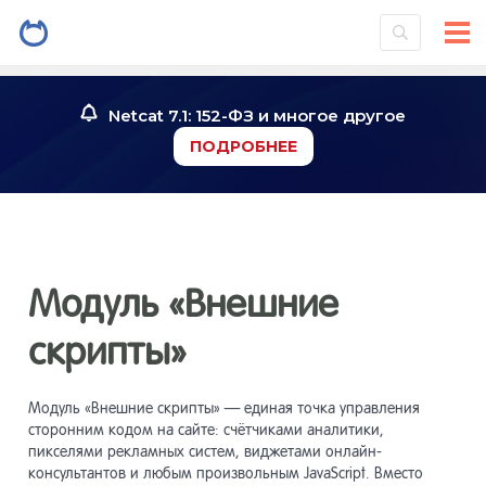
Установк
2
системы
Netcat 7.1: 152-ФЗ и многое другое
Знакомст
3
ПОДРОБНЕЕ
Инструме
4
Работа со
5
Модуль «Внешние
скрипты»
Работа с
6
Модуль «Внешние скрипты» — единая точка управления
Конструк
7
сторонним кодом на сайте: счётчиками аналитики,
страниц
пикселями рекламных систем, виджетами онлайн-
консультантов и любым произвольным JavaScript. Вместо