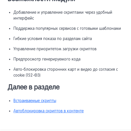
Добавление и управление скриптами через удобный
Системны
15
интерфейс
Поддержка популярных сервисов с готовыми шаблонами
Списки
16
Гибкие условия показа по разделам сайта
Управление приоритетом загрузки скриптов
Системны
17
Предпросмотр генерируемого кода
Авто-блокировка сторонних карт и видео до согласия с
Система 
18
cookie (152-ФЗ)
Далее в разделе
Прочие и
19
разработ
Встраиваемые скрипты
Автоблокировка скриптов в контенте
Инструме
20
продвиже