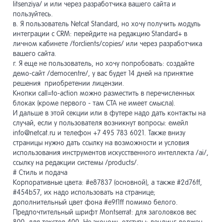
litsenziya/ и или через разработчика вашего сайта и
пользуйтесь.
в. Я пользователь Netcat Standard, но хочу получить модуль
интеграции с CRM: перейдите на редакцию Standard+ в
личном кабинете /forclients/copies/ или через разработчика
вашего сайта.
г. Я еще не пользователь, но хочу попробовать: создайте
демо-сайт /democentre/, у вас будет 14 дней на принятие
решения приобретении лицензии.
Кнопки call=to-action можно разместить в перечисленных
блоках (кроме первого - там CTA не имеет смысла).
И дальше в этой секции или в футере надо дать контакты на
случай, если у пользователя возникнут вопросы: емейл
info@netcat.ru и телефон +7 495 783 6021. Также внизу
страницы нужно дать ссылку на возможности и условия
использования инструментов искусственного интеллекта /ai/,
ссылку на редакции системы /products/.
# Стиль и подача
Корпоративные цвета: #e87837 (основной), а также #2d76ff,
#454b57, их надо использовать на странице;
дополнительный цвет фона #e9f1ff помимо белого.
Предпочтительный шрифт Montserrat: для заголовков вес