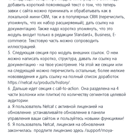
добавить короткий поясняющий текст о том, что теперь
завки с сайта можно принимать и обрабатывать как в
локальной мини-CRM, так и в популярных CRM (перечислить,
упомянуть, что их набор расширяемый), дать ссылку на
документацию. Также надо коротко упомянуть, что это
модуль входит только в редакции Standard+, Business, E-
commerce. Текстовую часть можно сопроводить
иллюстрацией.
5. Следующая секция про модуль внешних ссылок. О нем
можно написать коротко, структура, давать ли ссылку на
документацию - на твое усмотрение. На этой же секции или
на следующей можно перечислить остальные, более мелкие
нововведения и дать ссылку на полный список доработок
https://netcat.ru/products/history/.
6. Дальше идет секция с call-to-action. Она разделена на 4
части (колонки или плитки) по количеству сегментов целевой
аудитории:
а. Я пользователь Netcat c активной лицензией на
обновление: устанавливайте обновление в панели
управления ваши сайтом и пользуйтесь новыми функциями!
б. Я пользователь Netcat, лицензия на обновления
закончилась: продлите лицензию здесь /support/moya-