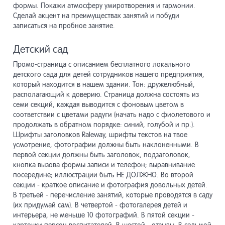
формы. Покажи атмосферу умиротворения и гармонии.
Модуль
13.25
Сделай акцент на преимуществах занятий и побуди
скрипт
записаться на пробное занятие.
Детский сад
Модуль
13.26
Промо-страница с описанием бесплатного локального
детского сада для детей сотрудников нашего предприятия,
который находится в нашем здании. Тон: дружелюбный,
располагающий к доверию. Страница должна состоять из
семи секций, каждая выводится с фоновым цветом в
соответствии с цветами радуги (начать надо с фиолетового и
продолжать в обратном порядке: синий, голубой и пр.).
Шрифты заголовков Raleway, шрифты текстов на твое
усмотрение, фотографии должны быть наклоненными. В
первой секции должны быть заголовок, подзаголовок,
кнопка вызова формы записи и телефон; выравнивание
посередине; иллюстрации быть НЕ ДОЛЖНО. Во второй
секции - краткое описание и фотография довольных детей.
В третьей - перечисление занятий, которые проводятся в саду
(их придумай сам). В четвертой - фотогалерея детей и
интерьера, не меньше 10 фотографий. В пятой секции -