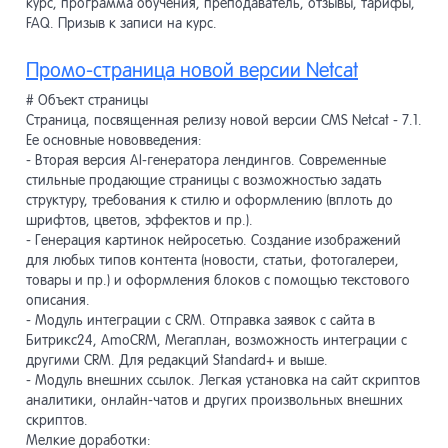
курс, программа обучения, преподаватель, отзывы, тарифы,
FAQ. Призыв к записи на курс.
Промо-страница новой версии Netcat
# Объект страницы
Страница, посвященная релизу новой версии CMS Netcat - 7.1.
Ее основные нововведения:
- Вторая версия AI-генератора лендингов. Современные
стильные продающие страницы с возможностью задать
структуру, требования к стилю и оформлению (вплоть до
шрифтов, цветов, эффектов и пр.).
- Генерация картинок нейросетью. Создание изображений
для любых типов контента (новости, статьи, фотогалереи,
товары и пр.) и оформления блоков с помощью текстового
описания.
- Модуль интеграции с CRM. Отправка заявок с сайта в
Битрикс24, AmoCRM, Мегаплан, возможность интеграции с
другими CRM. Для редакций Standard+ и выше.
- Модуль внешних ссылок. Легкая установка на сайт скриптов
аналитики, онлайн-чатов и других произвольных внешних
скриптов.
Мелкие доработки: