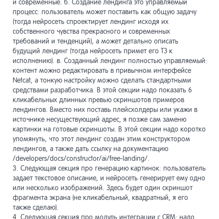
и современные. б. Создание лендинга это управляемый
процесс: пользователь может поставить как общую задачу
(тогда нейросеть спроектирует лендинг исходя их
собственного чувства прекрасного и современных
требований и тенденций), а может детально описать
будущий лендинг (тогда нейросеть примет его ТЗ к
исполнению). в. Созданный лендинг полностью управляемый:
контент можно редактировать в привычном интерфейсе
Netcat, а тонкую настройку можно сделать стандартными
средствами разработчика. В этой секции надо показать 6
кликабельных длинных превью скриншотов примеров
лендингов. Вместо них поставь плейсхолдеры или укажи в
источнике несуществующий адрес, я позже сам заменю
картинки на готовые скриншоты. В этой секции надо коротко
упомянуть, что этот лендинг создан этим конструктором
лендингов, а также дать ссылку на документацию
/developers/docs/constructor/ai/free-landing/.
3. Следующая секция про генерацию картинок: пользователь
задает текстовое описание, и нейросеть генерирует ему одно
или несколько изображений. Здесь будет один скриншот
фрагмента экрана (не кликабельный, квадратный, я его
также сделаю).
4. Следующая секция про модуль интеграции с CRM: надо