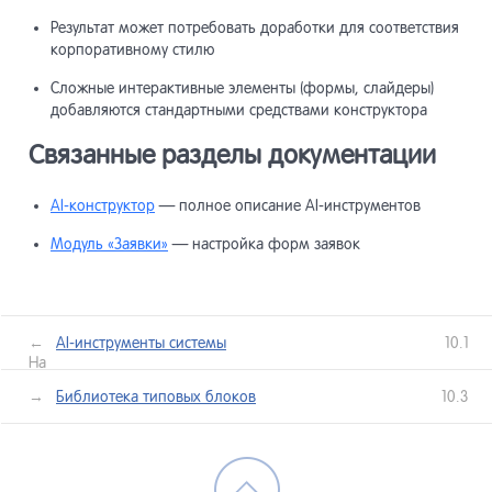
Результат может потребовать доработки для соответствия
корпоративному стилю
Сложные интерактивные элементы (формы, слайдеры)
добавляются стандартными средствами конструктора
Связанные разделы документации
AI-конструктор
— полное описание AI-инструментов
Модуль «Заявки»
— настройка форм заявок
←
AI-инструменты системы
10.1
Назад
лее →
Библиотека типовых блоков
10.3