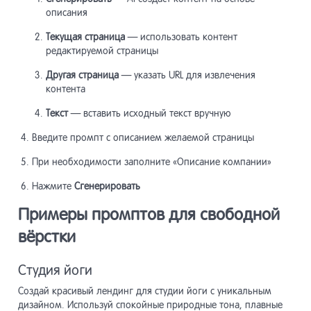
Класс n
17.18
описания
nc_Sys
Текущая страница
— использовать контент
Модуль
13.19
редактируемой страницы
Класс 
17.19
nc_Sys
Другая страница
— указать URL для извлечения
контента
Модуль
13.20
Справо
17.20
Текст
— вставить исходный текст вручную
Введите промпт с описанием желаемой страницы
Модуль
13.21
При необходимости заполните «Описание компании»
Модуль
13.22
Нажмите
Сгенерировать
лендин
Примеры промптов для свободной
Модуль
13.23
вёрстки
сообщ
Студия йоги
Модуль
13.24
CRM»
Создай красивый лендинг для студии йоги с уникальным
дизайном. Используй спокойные природные тона, плавные