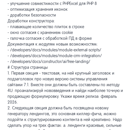
- улучшение совместимости с PHPExcel для PHP 8
- оптимизация хранения иконок
- доработки безопасности
Доработки конструктора:
- плавающее количество плиток в строке
- окно согласия с хранением cookie
- галочка согласия с обработкой ПД в форме
Документация к модулям новым возможностям:
- /developers/docs/modules/module-external-scripts/
- /developers/docs/modules/module-crm-integration/
- /developers/docs/constructor/ai/free-landing/
# Структура страницы
1. Первая секция - текстовая, на ней крупный заголовок и
подзаголовок про новую версию системы управления
сайтами 7.1. Вместе они должны быть составлены по методу
4U: проанализируй нововведения и найди наиболее точную и
продающую формулировку. Укажи время релиза: февраль
2026.
2. Следующая секция должна быть посвящена новому
генератору лендингов, это основная киллер-фича, можно
подойти к структурированию контента в ней креативно. Надо
сделать упор на трех фактах: а. лендинги красивые, сильные