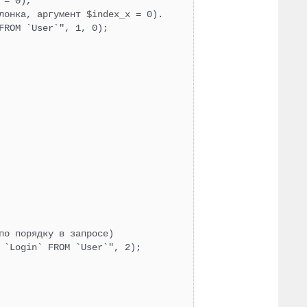
= 0),

лонка, аргумент $index_x = 0).

ROM `User`", 1, 0);

по порядку в запросе)

 `Login` FROM `User`", 2);
