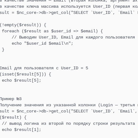
в качестве значения — Email (вторая колонка, аргумент $x 
в качестве ключа массива используется User_ID (первая ко
sult = $nc_core->db->get_col("SELECT `User_ID`, `Email` F
ль «Форум»
(!empty($result)) {

 foreach ($result as $user_id => $email) {

ь «Конструктор лендингов»
     // Выводим User_ID, Email для каждого пользователя

     echo "$user_id $email\n";

ль «Отправка СМС-
 }

щений»
Email для пользователя с User_ID = 5

ь «Интеграция с CRM»
(isset($result[5])) {

 echo $result[5];

ль «Внешние скрипты»
Пример №3

Получение значения из указанной колонки (Login — третья 
ль «Айри CDN»
sult = $nc_core->db->get_col("SELECT `User_ID`, `Email`,
($result) {

 // вывод логина из второй по порядку строки результата

 echo $result[1];
