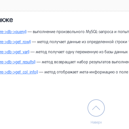
акже
re->db->query()
— выполнение произвольного MySQL-запроса и попытк
re->db->get_row()
— метод получает данные из определенной строки 
re->db->get_var()
— метод получает одну переменную из базы данных 
re->db->get_results()
— метод возвращает набор результатов выполнен
re->db->get_col_info()
— метод отображает мета-информацию о поле и
Наверх