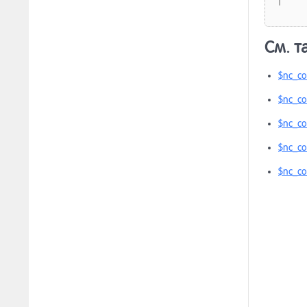
[архив] Интернет-магазин <5.3
13.8.28
См. т
[архив] Обмен данными (до
13.8.29
версии Netcat 5.9)
$nc_co
[архив] Виджеты интернет-
13.8.30
$nc_co
магазина
$nc_co
$nc_co
$nc_co