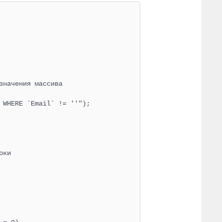
начения массива 

 WHERE `Email` != ''");

ки
