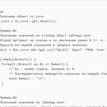
орт и импорт данных
ка страницы
ль «Календарь»
 nc_Gzip extends nc_System
ражений
матическая обработка
ражений
hp

дная сборка страниц
орт/импорт CSV
онент-агрегатор
ь «Блог и сообщество»
 nc_Input extends nc_System
Получаем объект nc_core

ктов
_core = nc_core::get_object();

ль «CAPTCHA: Защита форм
вления системы
нструктор
альный инфоблок
 nc_Lang extends nc_System
Пример №1

инкой»
Получение значений из столбца Email таблицы User

Второй аргумент не указан и по умолчанию равен 0 (т. е. з
рование
нтентные компоненты
ль «Кэширование»
 nc_Modules extends nc_System
берутся из первой указанной в запросе колонки)

sult = $nc_core->db->get_col("SELECT `Email` FROM `User`
лка по базе
орт-импорт компонентов
ль «Маршрутизация»
 nc_Url extends nc_System
(!empty($result)) {

 foreach ($result as $i => $email) {

     // $i — номер строки, начиная от 0

очник API
ь «Счета и акты»
 nc_Utf8 extends nc_System
     // Последовательно выводится значение из каждой стро
     echo $email . "\n";

 }

ль «Комментарии»
 nc_Page extends nc_System
Пример №2

ль «Логирование»
очник API
Получение значений из таблицы User: 
