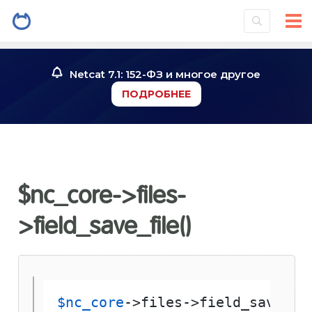
Netcat 7.1: 152-ФЗ и многое другое
ПОДРОБНЕЕ
$nc_core->files-
>field_save_file()
$nc_core
->files->field_save_fi