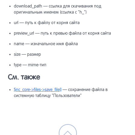
download_path — ссылка для скачивания под
оригинальным именем (ссылка с "h_")
url — путь к файлу от корня сайта
preview_url — путь к превью файла от корня сайта
name — изначальное имя файла
size — размер
type — mime-тип
См. также
$nc_core->files->save_file()
— сохранение файла в
системную таблицу "Пользователи"