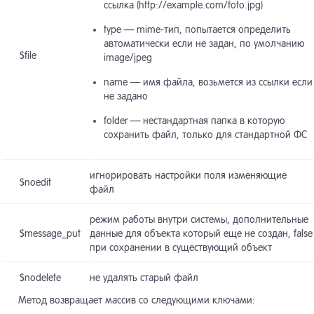
ссылка (http://example.com/foto.jpg)
type — mime-тип, попытается определить
автоматически если не задан, по умолчанию
$file
image/jpeg
name — имя файла, возьмется из ссылки если
не задано
folder — нестандартная папка в которую
сохранить файл, только для стандартной ФС
игнорировать настройки поля изменяющие
$noеdit
файл
режим работы внутри системы, дополнительные
$message_put
данные для объекта который еще не создан, false
при сохранении в существующий объект
$nodelete
не удалять старый файл
Метод возвращает массив со следующими ключами: