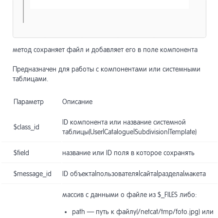
метод сохраняет файл и добавляет его в поле компонента
Предназначен для работы с компонентами или системными
таблицами.
Параметр
Описание
ID компонента или название системной
$class_id
таблицы(User|Catalogue|Subdivision|Template)
$field
название или ID поля в которое сохранять
$message_id
ID объекта|пользователя|сайта|раздела|макета
массив с данными о файле из $_FILES либо:
path — путь к файлу(/netcat/tmp/foto.jpg) или