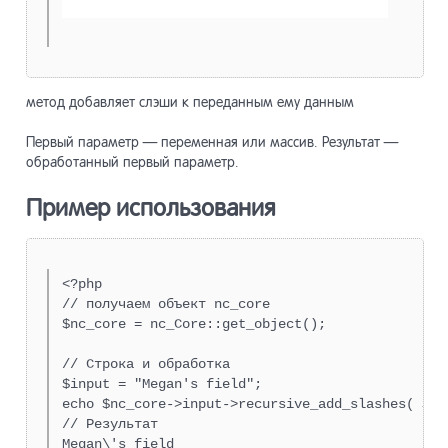
метод добавляет слэши к переданным ему данным
Первый параметр — переменная или массив. Результат —
обработанный первый параметр.
Пример использования
<?php

// получаем объект nc_core

$nc_core = nc_Core::get_object();

// Строка и обработка

$input = "Megan's field";

echo $nc_core->input->recursive_add_slashes( $inp
// Результат

Megan\'s field