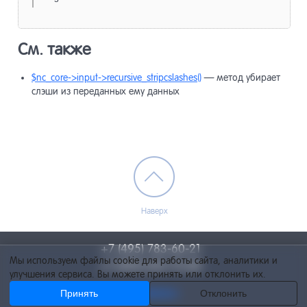
См. также
$nc_core->input->recursive_stripcslashes()
— метод убирает
слэши из переданных ему данных
Наверх
+7 (495) 783-60-21
Мы используем файлы cookie для работы сайта, аналитики и
+7 (495) 055-73-84
улучшения сервиса. Вы можете принять или отклонить их.
Принять
info@netcat.ru
Отклонить