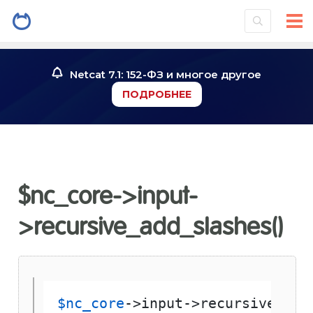
Netcat 7.1: 152-ФЗ и многое другое
ПОДРОБНЕЕ
$nc_core->input-
>recursive_add_slashes()
$nc_core
->input->recursive_add