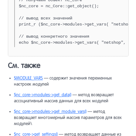
// получаем объект nc_core

$nc_core = nc_Core::get_object();

// вывод всех значений

print_r ($nc_core->modules->get_vars( "netshop" )
// вывод конкретного значения

echo $nc_core->modules->get_vars( "netshop", "SE
См. также
$MODULE_VARS
— содержит значения переменных
настроек модулей
$nc_core->modules->get_data()
— метод возвращает
ассоциативный массив данных для всех модулей
$nc_core->modules->get_module_vars()
— метод
возвращает многомерный массив параметров для всех
модулей\
$nc_core->get_settings()
— метод возвращает данные из