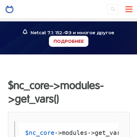
Netcat 7.1: 152-ФЗ и многое другое
ПОДРОБНЕЕ
$nc_core->modules-
>get_vars()
$nc_core
->modules->get_vars( 
$