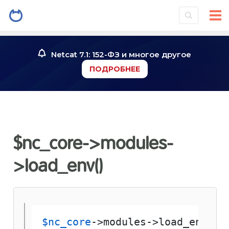
Netcat 7.1: 152-ФЗ и многое другое
ПОДРОБНЕЕ
$nc_core->modules-
>load_env()
$nc_core
->modules->load_env( 
$