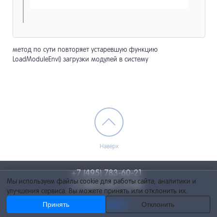
метод по сути повторяет устаревшую функцию
LoadModuleEnv() загрузки модулей в систему
Наверх
+7 (495) 783-60-21
Мы используем файлы cookie для работы сайта, аналитики и
+7 (495) 055-73-84
улучшения сервиса. Вы можете принять или отклонить их.
Принять
info@netcat.ru
Отклонить