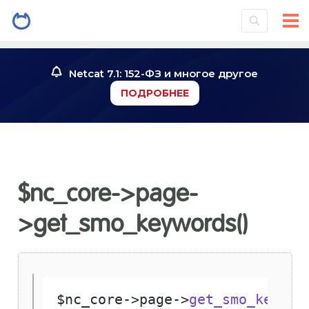
Netcat 7.1: 152-ФЗ и многое другое
ПОДРОБНЕЕ
$nc_core->page-
>get_smo_keywords()
$nc_core
->
page
->
get_smo_keywor