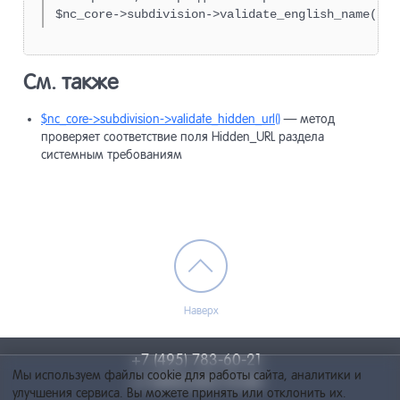
$nc_core->subdivision->validate_english_name( "a
См. также
$nc_core->subdivision->validate_hidden_url()
— метод
проверяет соответствие поля Hidden_URL раздела
системным требованиям
Наверх
+7 (495) 783-60-21
Мы используем файлы cookie для работы сайта, аналитики и
+7 (495) 055-73-84
улучшения сервиса. Вы можете принять или отклонить их.