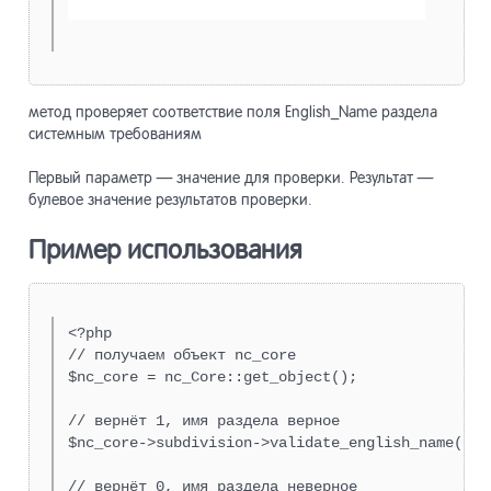
метод проверяет соответствие поля English_Name раздела
системным требованиям
Первый параметр — значение для проверки. Результат —
булевое значение результатов проверки.
Пример использования
<?php

// получаем объект nc_core

$nc_core = nc_Core::get_object();

// вернёт 1, имя раздела верное

$nc_core->subdivision->validate_english_name( "ab
// вернёт 0, имя раздела неверное
