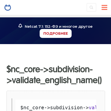
Netcat 7.1: 152-ФЗ и многое другое
ПОДРОБНЕЕ
$nc_core->subdivision-
>validate_english_name()
$nc_core
->
subdivision
->
validat