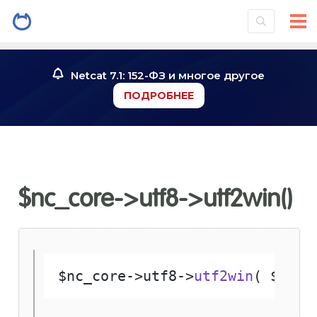
Netcat 7.1: 152-ФЗ и многое другое
ПОДРОБНЕЕ
$nc_core->utf8->utf2win()
$nc_core
->
utf8
->
utf2win
( $
str
 