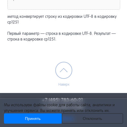
метод конвертирует строку из кодировки UTF-8 в кодировку
cp1251
Первый параметр — строка в кодировке UTF-8. Результат —
строка в кодировке cp1251.
Наверх
+7 (495) 783-60-21
Мы используем файлы cookie для работы сайта, аналитики и
+7 (495) 055-73-84
улучшения сервиса. Вы можете принять или отклонить их.
Принять
info@netcat.ru
Отклонить