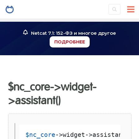
Netcat 7.1: 152-ФЗ и многое другое
ПОДРОБНЕЕ
$nc_core->widget-
>assistant()
$nc_core
->widget->assistant( 
$