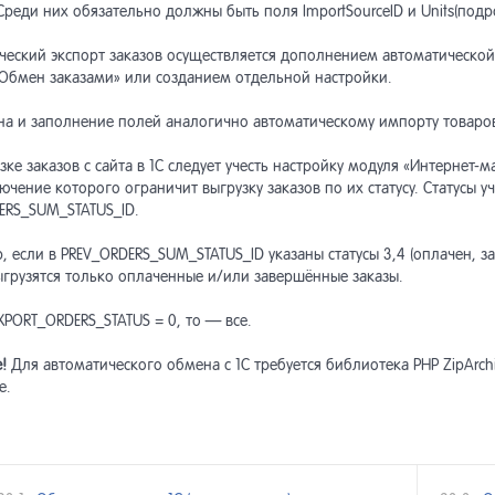
Среди них обязательно должны быть поля ImportSourceID и Units(под
ческий экспорт заказов осуществляется дополнением автоматической
«Обмен заказами» или созданием отдельной настройки.
на и заполнение полей аналогично автоматическому импорту товаро
зке заказов с сайта в 1С следует учесть настройку модуля «Интернет-
ючение которого ограничит выгрузку заказов по их статусу. Статусы 
ERS_SUM_STATUS_ID.
 если в PREV_ORDERS_SUM_STATUS_ID указаны статусы 3,4 (оплачен, з
выгрузятся только оплаченные и/или завершённые заказы.
XPORT_ORDERS_STATUS = 0, то — все.
!
Для автоматического обмена с 1С требуется библиотека PHP ZipArchi
е.