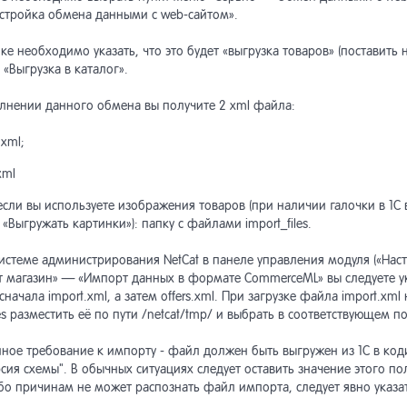
стройка обмена данными с web-сайтом».
ке необходимо указать, что это будет «выгрузка товаров» (поставить
«Выгрузка в каталог».
лнении данного обмена вы получите 2 xml файла:
.xml;
xml
если вы используете изображения товаров (при наличии галочки в 1С
 «Выгружать картинки»): папку с файлами import_files.
системе администрирования NetCat в панеле управления модуля («Н
т магазин» — «Импорт данных в формате CommerceML» вы следуете 
сначала import.xml, а затем offers.xml. При загрузке файла import.xml
les разместить её по пути /netcat/tmp/ и выбрать в соответствующем п
нное требование к импорту - файл должен быть выгружен из 1С в ко
сия схемы". В обычных ситуациях следует оставить значение этого по
бо причинам не может распознать файл импорта, следует явно указат