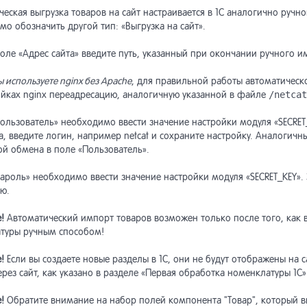
еская выгрузка товаров на сайт настраивается в 1С аналогично ручн
о обозначить другой тип: «Выгрузка на сайт».
оле «Адрес сайта» введите путь, указанный при окончании ручного и
ы используете nginx без Apache
, для правильной работы автоматическ
ойках nginx переадресацию, аналогичную указанной в файле
/netcat
ользователь» необходимо ввести значение настройки модуля «SECRET_
, введите логин, например netcat и сохраните настройку. Аналогичн
ой обмена в поле «Пользователь».
Пароль» необходимо ввести значение настройки модуля «SECRET_KEY».
ю.
!
Автоматический импорт товаров возможен только после того, как 
туры ручным способом!
е!
Если вы создаете новые разделы в 1С, они не будут отображены на с
рез сайт, как указано в разделе «Первая обработка номенклатуры 1С»
е!
Обратите внимание на набор полей компонента "Товар", который в