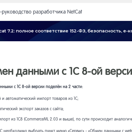
-руководство разработчика NetCat
cat 7.2: полное соответствие 152-ФЗ, безопасность, е
ен данными с 1С 8-ой версии
ными с 1С 8-ой версии поделён на 2 части:
 и автоматический импорт товаров из 1С;
тический экспорт заказов с сайта;
мпорт из 1С8 (CommerceML 2.03 и выше), по сути происходит аналоги
1С необходимо выбрать пункт меню «Сервис» - «Обмен данными с web-