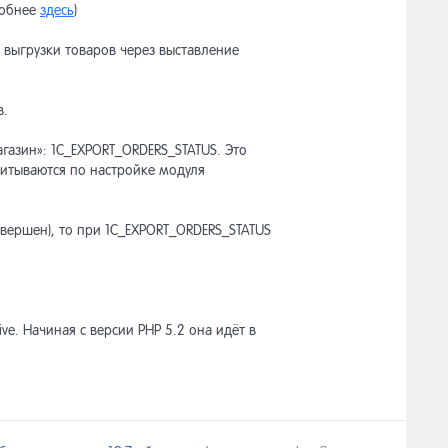
робнее
здесь
)
 выгрузки товаров через выставление
в.
магазин»: 1C_EXPORT_ORDERS_STATUS. Это
учитываются по настройке модуля
авершен), то при 1C_EXPORT_ORDERS_STATUS
ve. Начиная с версии PHP 5.2 она идёт в